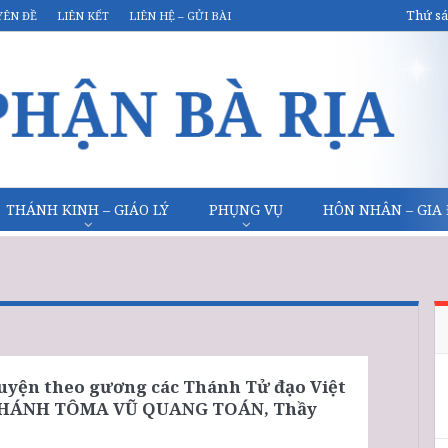
Thứ sá
YÊN ĐỀ
LIÊN KẾT
LIÊN HỆ – GỬI BÀI
THÁNH KINH – GIÁO LÝ
PHỤNG VỤ
HÔN NHÂN – GIA
uyện theo gương các Thánh Tử đạo Việt
THÁNH TÔMA VŨ QUANG TOÁN, Thầy