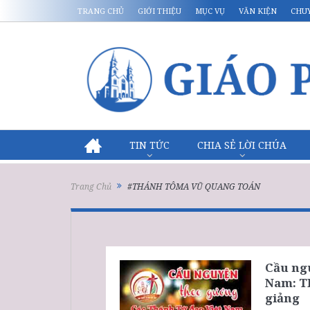
TRANG CHỦ
GIỚI THIỆU
MỤC VỤ
VĂN KIỆN
CHU
TIN TỨC
CHIA SẺ LỜI CHÚA
Trang Chủ
#THÁNH TÔMA VŨ QUANG TOÁN
Cầu ng
Nam: 
giảng