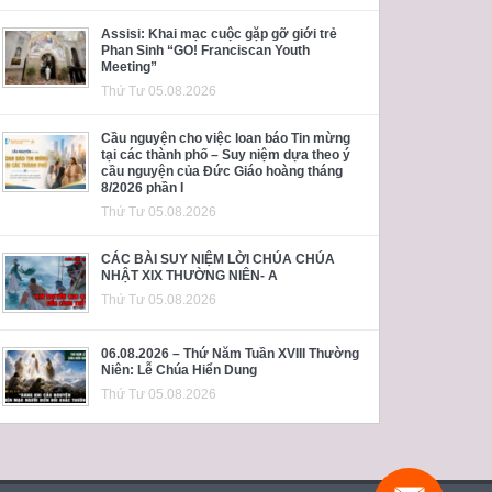
Assisi: Khai mạc cuộc gặp gỡ giới trẻ
Phan Sinh “GO! Franciscan Youth
Meeting”
Thứ Tư 05.08.2026
Cầu nguyện cho việc loan báo Tin mừng
tại các thành phố – Suy niệm dựa theo ý
cầu nguyện của Đức Giáo hoàng tháng
8/2026 phần I
Thứ Tư 05.08.2026
CÁC BÀI SUY NIỆM LỜI CHÚA CHÚA
NHẬT XIX THƯỜNG NIÊN- A
Thứ Tư 05.08.2026
06.08.2026 – Thứ Năm Tuần XVIII Thường
Niên: Lễ Chúa Hiển Dung
Thứ Tư 05.08.2026