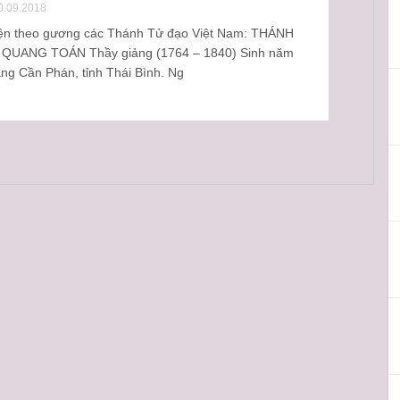
0.09.2018
ện theo gương các Thánh Tử đạo Việt Nam: THÁNH
QUANG TOÁN Thầy giảng (1764 – 1840) Sinh năm
àng Cần Phán, tỉnh Thái Bình. Ng