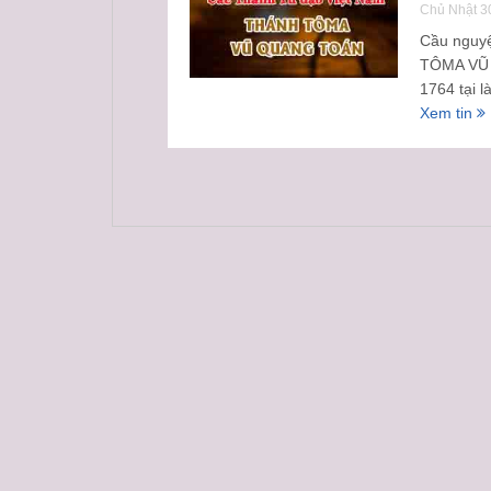
Chủ Nhật 3
Cầu nguy
TÔMA VŨ 
1764 tại l
Xem tin