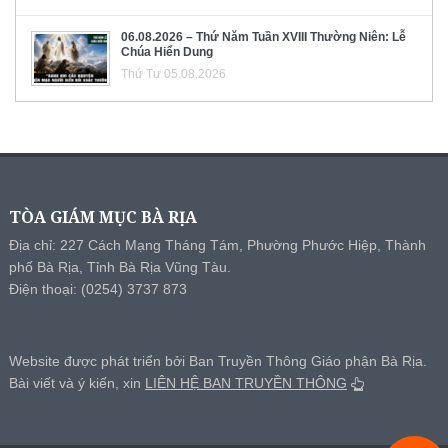
06.08.2026 – Thứ Năm Tuần XVIII Thường Niên: Lễ
Chúa Hiển Dung
Thứ Tư 05.08.2026
TÒA GIÁM MỤC BÀ RỊA
Địa chỉ: 227 Cách Mạng Tháng Tám, Phường Phước Hiệp, Thành
phố Bà Rịa, Tỉnh Bà Rịa Vũng Tàu.
Điện thoại: (0254) 3737 873
Website được phát triển bởi Ban Truyền Thông Giáo phận Bà Rịa.
Bài viết và ý kiến, xin
LIÊN HỆ BAN TRUYỀN THÔNG