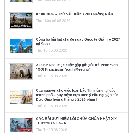
07.08.2026 – Thứ Sáu Tuần XVIII Thường Niên
Thứ Năm 06.08.2026
Công bố bài hát chủ đề ngày Quốc tế Giới trẻ 2027
tại Seoul
Thứ Tư 05.08.2026
Assisi: Khai mạc cuộc gặp gỡ giới trẻ Phan Sinh
“GO! Franciscan Youth Meeting”
Thứ Tư 05.08.2026
Cầu nguyện cho việc loan báo Tin mừng tại các
thành phố – Suy niệm dựa theo ý cầu nguyện của
Đức Giáo hoàng tháng 8/2026 phần I
Thứ Tư 05.08.2026
CÁC BÀI SUY NIỆM LỜI CHÚA CHÚA NHẬT XIX
THƯỜNG NIÊN- A
Thứ Tư 05.08.2026