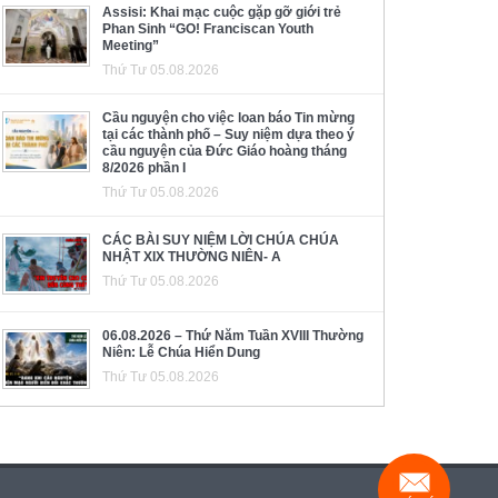
Assisi: Khai mạc cuộc gặp gỡ giới trẻ
Phan Sinh “GO! Franciscan Youth
Meeting”
Thứ Tư 05.08.2026
Cầu nguyện cho việc loan báo Tin mừng
tại các thành phố – Suy niệm dựa theo ý
cầu nguyện của Đức Giáo hoàng tháng
8/2026 phần I
Thứ Tư 05.08.2026
CÁC BÀI SUY NIỆM LỜI CHÚA CHÚA
NHẬT XIX THƯỜNG NIÊN- A
Thứ Tư 05.08.2026
06.08.2026 – Thứ Năm Tuần XVIII Thường
Niên: Lễ Chúa Hiển Dung
Thứ Tư 05.08.2026