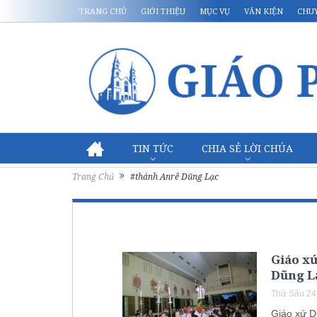
TRANG CHỦ
GIỚI THIỆU
MỤC VỤ
VĂN KIỆN
CHU
TIN TỨC
CHIA SẺ LỜI CHÚA
Trang Chủ
#thánh Anrê Dũng Lạc
Giáo x
Dũng L
Thứ Sáu 24
Giáo xứ D