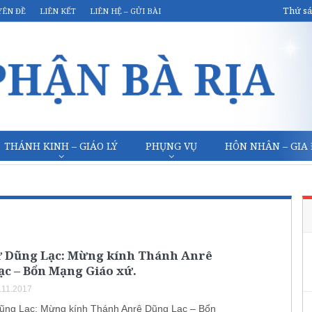
Thứ sá
YÊN ĐỀ
LIÊN KẾT
LIÊN HỆ – GỬI BÀI
THÁNH KINH – GIÁO LÝ
PHỤNG VỤ
HÔN NHÂN – GIA
ứ Dũng Lạc: Mừng kính Thánh Anrê
ạc – Bổn Mạng Giáo xứ.
.11.2017
ũng Lạc: Mừng kính Thánh Anrê Dũng Lạc – Bổn