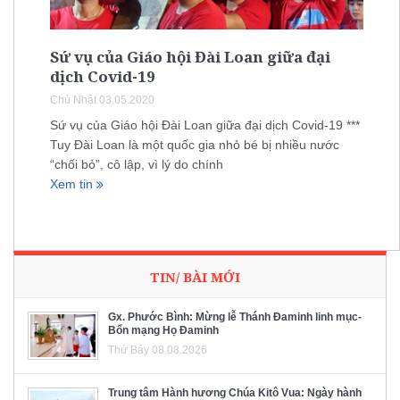
Sứ vụ của Giáo hội Đài Loan giữa đại
dịch Covid-19
Chủ Nhật 03.05.2020
Sứ vụ của Giáo hội Đài Loan giữa đại dịch Covid-19 ***
Tuy Đài Loan là một quốc gia nhỏ bé bị nhiều nước
“chối bỏ”, cô lập, vì lý do chính
Xem tin
TIN/ BÀI MỚI
Gx. Phước Bình: Mừng lễ Thánh Đaminh linh mục-
Bổn mạng Họ Đaminh
Thứ Bảy 08.08.2026
Trung tâm Hành hương Chúa Kitô Vua: Ngày hành