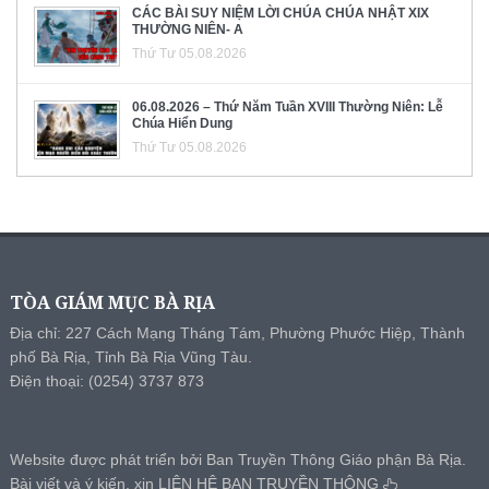
CÁC BÀI SUY NIỆM LỜI CHÚA CHÚA NHẬT XIX
THƯỜNG NIÊN- A
Thứ Tư 05.08.2026
06.08.2026 – Thứ Năm Tuần XVIII Thường Niên: Lễ
Chúa Hiển Dung
Thứ Tư 05.08.2026
TÒA GIÁM MỤC BÀ RỊA
Địa chỉ: 227 Cách Mạng Tháng Tám, Phường Phước Hiệp, Thành
phố Bà Rịa, Tỉnh Bà Rịa Vũng Tàu.
Điện thoại: (0254) 3737 873
Website được phát triển bởi Ban Truyền Thông Giáo phận Bà Rịa.
Bài viết và ý kiến, xin
LIÊN HỆ BAN TRUYỀN THÔNG