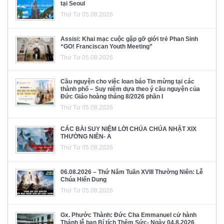
tại Seoul
Thứ Tư 05.08.2026
Assisi: Khai mạc cuộc gặp gỡ giới trẻ Phan Sinh
“GO! Franciscan Youth Meeting”
Thứ Tư 05.08.2026
Cầu nguyện cho việc loan báo Tin mừng tại các
thành phố – Suy niệm dựa theo ý cầu nguyện của
Đức Giáo hoàng tháng 8/2026 phần I
Thứ Tư 05.08.2026
CÁC BÀI SUY NIỆM LỜI CHÚA CHÚA NHẬT XIX
THƯỜNG NIÊN- A
Thứ Tư 05.08.2026
06.08.2026 – Thứ Năm Tuần XVIII Thường Niên: Lễ
Chúa Hiển Dung
Thứ Tư 05.08.2026
Gx. Phước Thành: Đức Cha Emmanuel cử hành
Thánh lễ ban Bí tích Thêm Sức- Ngày 04.8.2026