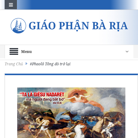
Menu
Trang Chủ
#Phaolô Tông đồ trở lại