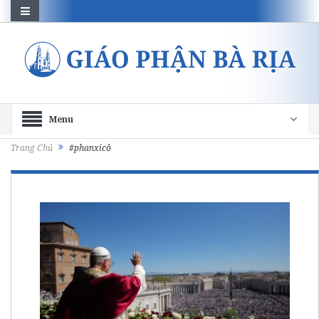
Menu
Trang Chủ
#phanxicô