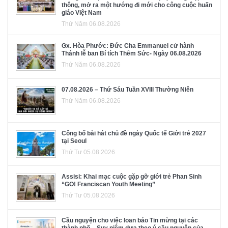
thông, mở ra một hướng đi mới cho công cuộc huấn
giáo Việt Nam
Thứ Năm 06.08.2026
Gx. Hòa Phước: Đức Cha Emmanuel cử hành
Thánh lễ ban Bí tích Thêm Sức- Ngày 06.08.2026
Thứ Năm 06.08.2026
07.08.2026 – Thứ Sáu Tuần XVIII Thường Niên
Thứ Năm 06.08.2026
Công bố bài hát chủ đề ngày Quốc tế Giới trẻ 2027
tại Seoul
Thứ Tư 05.08.2026
Assisi: Khai mạc cuộc gặp gỡ giới trẻ Phan Sinh
“GO! Franciscan Youth Meeting”
Thứ Tư 05.08.2026
Cầu nguyện cho việc loan báo Tin mừng tại các
thành phố – Suy niệm dựa theo ý cầu nguyện của