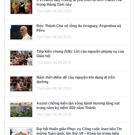
5 vị thánh dạy chúng ta yêu mến Bí tích Thánh Thể
trong tháng Tám này
Thứ Năm 06.08.2026
Đức Thánh Cha sẽ tông du Uruguay, Argentina và
Pêru
Thứ Năm 06.08.2026
Tiếp kiến chung (5/8): Lời cầu nguyện phụng vụ của
Giáo hội
Thứ Năm 06.08.2026
Năm thời điểm để cầu nguyện khi đang đi trên
đường
Thứ Năm 06.08.2026
Assisi chứng kiến làn sóng hành hương tăng vọt
trong năm kỷ niệm 800 năm Thánh
Thứ Năm 06.08.2026
Đại hội Huấn giáo Phục vụ Công cuộc loan báo Tin
mừng Toàn quốc lần thứ VII – Khép lại trong hiệp