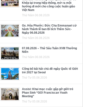
Khép lại trong hiệp thông, mở ra một
hướng đi mới cho công cuộc huấn giáo
Việt Nam
Thứ Năm 06.08.2026
Gx. Hòa Phước: Đức Cha Emmanuel cử
hành Thánh lễ ban Bí tích Thêm Sức-
Ngày 06.08.2026
Thứ Năm 06.08.2026
07.08.2026 – Thứ Sáu Tuần XVIII Thường
Niên
Thứ Năm 06.08.2026
Công bố bài hát chủ đề ngày Quốc tế Giới
trẻ 2027 tại Seoul
Thứ Tư 05.08.2026
Assisi: Khai mạc cuộc gặp gỡ giới trẻ
Phan Sinh “GO! Franciscan Youth
Meeting”
Thứ Tư 05.08.2026