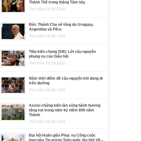
Thánh Thể trong tháng Tám này
Thứ Năm 06.08.2026
Đức Thánh Cha sẽ tông du Uruguay,
Argentina và Pêru
Thứ Năm 06.08.2026
Tiếp kiến chung (5/8): Lời cầu nguyện
phụng vụ của Giáo hội
Thứ Năm 06.08.2026
Năm thời điểm để cầu nguyện khi đang đi
trên đường
Thứ Năm 06.08.2026
Assisi chứng kiến làn sóng hành hương
tăng vọt trong năm kỷ niệm 800 năm
Thánh
Thứ Năm 06.08.2026
Đại hội Huấn giáo Phục vụ Công cuộc
loan báo Tin mừng Toàn quốc lần thứ VII –