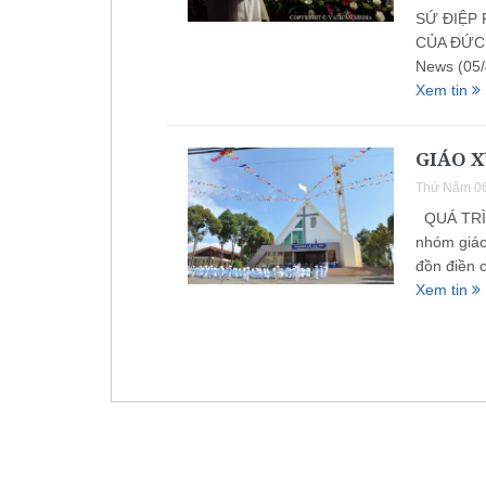
SỨ ĐIỆP 
CỦA ĐỨC 
News (05/
Xem tin
GIÁO 
Thứ Năm 06
QUÁ TRÌN
nhóm giáo
đồn điền 
Xem tin