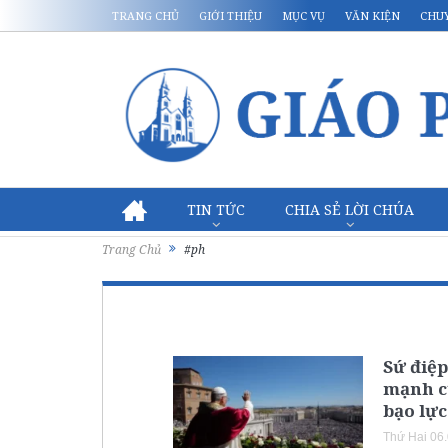
TRANG CHỦ
GIỚI THIỆU
MỤC VỤ
VĂN KIỆN
CHU
TIN TỨC
CHIA SẺ LỜI CHÚA
Trang Chủ
#ph
Sứ điệp
mạnh c
bạo lực
Thứ Hai 06