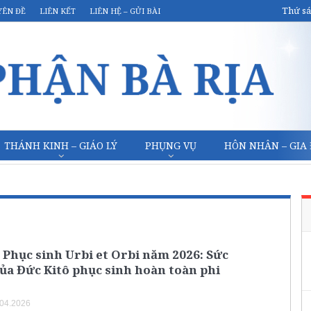
Thứ sá
YÊN ĐỀ
LIÊN KẾT
LIÊN HỆ – GỬI BÀI
THÁNH KINH – GIÁO LÝ
PHỤNG VỤ
HÔN NHÂN – GIA
 Phục sinh Urbi et Orbi năm 2026: Sức
ủa Đức Kitô phục sinh hoàn toàn phi
.04.2026