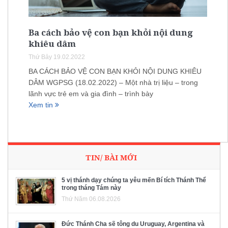
Ba cách bảo vệ con bạn khỏi nội dung
khiêu dâm
Thứ Bảy 19.02.2022
BA CÁCH BẢO VỆ CON BẠN KHỎI NỘI DUNG KHIÊU
DÂM WGPSG (18.02.2022) – Một nhà trị liệu – trong
lãnh vực trẻ em và gia đình – trình bày
Xem tin
TIN/ BÀI MỚI
5 vị thánh dạy chúng ta yêu mến Bí tích Thánh Thể
trong tháng Tám này
Thứ Năm 06.08.2026
Đức Thánh Cha sẽ tông du Uruguay, Argentina và