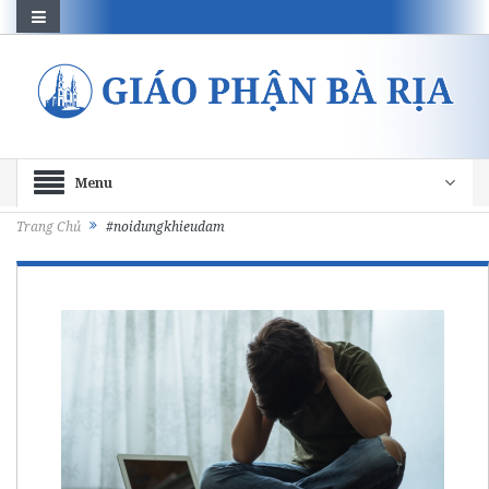
Menu
Trang Chủ
#noidungkhieudam