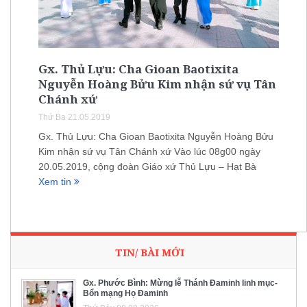
Gx. Thủ Lựu: Cha Gioan Baotixita
Nguyễn Hoàng Bửu Kim nhận sứ vụ Tân
Chánh xứ
Thứ Ba 21.05.2019
Gx. Thủ Lựu: Cha Gioan Baotixita Nguyễn Hoàng Bửu
Kim nhận sứ vụ Tân Chánh xứ Vào lúc 08g00 ngày
20.05.2019, cộng đoàn Giáo xứ Thủ Lựu – Hạt Bà
Xem tin
TIN/ BÀI MỚI
Gx. Phước Bình: Mừng lễ Thánh Đaminh linh mục-
Bổn mạng Họ Đaminh