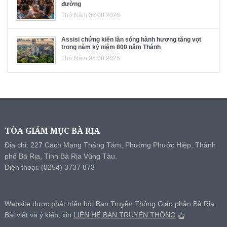
đường
Thứ Năm 06.08.2026
Assisi chứng kiến làn sóng hành hương tăng vọt
trong năm kỷ niệm 800 năm Thánh
Thứ Năm 06.08.2026
TÒA GIÁM MỤC BÀ RỊA
Địa chỉ: 227 Cách Mạng Tháng Tám, Phường Phước Hiệp, Thành
phố Bà Rịa, Tỉnh Bà Rịa Vũng Tàu.
Điện thoại: (0254) 3737 873
Website được phát triển bởi Ban Truyền Thông Giáo phận Bà Rịa.
Bài viết và ý kiến, xin
LIÊN HỆ BAN TRUYỀN THÔNG