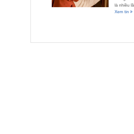
là nhiều l
Xem tin