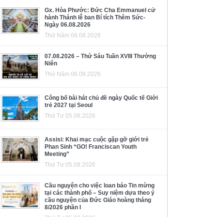
Gx. Hòa Phước: Đức Cha Emmanuel cử
hành Thánh lễ ban Bí tích Thêm Sức-
Ngày 06.08.2026
Thứ Năm 06.08.2026
07.08.2026 – Thứ Sáu Tuần XVIII Thường
Niên
Thứ Năm 06.08.2026
Công bố bài hát chủ đề ngày Quốc tế Giới
trẻ 2027 tại Seoul
Thứ Tư 05.08.2026
Assisi: Khai mạc cuộc gặp gỡ giới trẻ
Phan Sinh “GO! Franciscan Youth
Meeting”
Thứ Tư 05.08.2026
Cầu nguyện cho việc loan báo Tin mừng
tại các thành phố – Suy niệm dựa theo ý
cầu nguyện của Đức Giáo hoàng tháng
8/2026 phần I