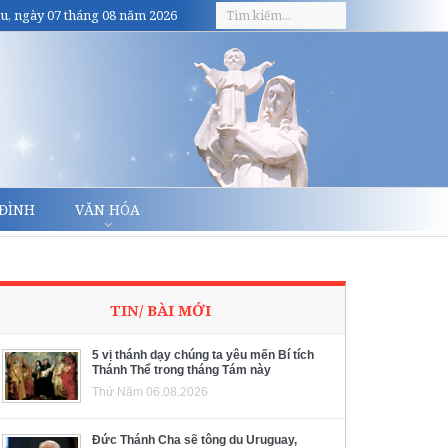
u, ngày 07 tháng 08 năm 2026
 ĐÌNH
VĂN HÓA
TIN/ BÀI MỚI
5 vị thánh dạy chúng ta yêu mến Bí tích
Thánh Thể trong tháng Tám này
Thứ Năm 06.08.2026
Đức Thánh Cha sẽ tông du Uruguay,