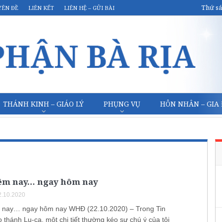
Thứ sá
YÊN ĐỀ
LIÊN KẾT
LIÊN HỆ – GỬI BÀI
THÁNH KINH – GIÁO LÝ
PHỤNG VỤ
HÔN NHÂN – GIA
êm nay… ngay hôm nay
.10.2020
 nay… ngay hôm nay WHĐ (22.10.2020) – Trong Tin
thánh Lu-ca, một chi tiết thường kéo sự chú ý của tôi