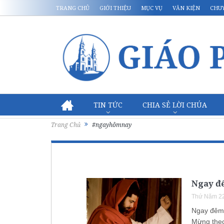
TRANG CHỦ
GIỚI THIỆU
MỤC VỤ
VĂN KIỆN
CHU
TIN TỨC
CHIA SẺ LỜI CHÚA
Trang Chủ
#ngayhômnay
Ngay đ
Thứ Năm 22
Ngay đêm
Mừng theo 