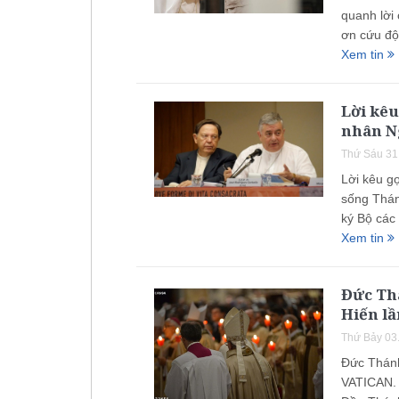
quanh lời
ơn cứu độ
Xem tin
Lời kêu
nhân N
Thứ Sáu 31
Lời kêu g
sống Thán
ký Bộ các
Xem tin
Đức Th
Hiến lầ
Thứ Bảy 03
Đức Thánh
VATICAN. 