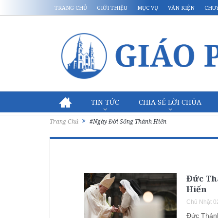
TRANG CHỦ
GIỚI THIỆU
MỤC VỤ
VĂN KIỆN
CHU
TIN TỨC
CHIA SẺ LỜI CHÚA
Trang Chủ
#Ngày Đời Sống Thánh Hiến
Đức Th
Hiến
Chủ Nhật 0
Đức Thán