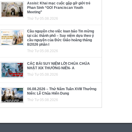
Assisi: Khai mạc cuộc gặp gỡ giới trẻ
Phan Sinh “GO! Franciscan Youth
Meeting”
Thứ Tư 05.08.2026
Cầu nguyện cho việc loan báo Tin mừng
tại các thành phố – Suy niệm dựa theo ý
cầu nguyện của Đức Giáo hoàng tháng
8/2026 phần I
Thứ Tư 05.08.2026
CÁC BÀI SUY NIỆM LỜI CHÚA CHÚA
NHẬT XIX THƯỜNG NIÊN- A
Thứ Tư 05.08.2026
06.08.2026 – Thứ Năm Tuần XVIII Thường
Niên: Lễ Chúa Hiển Dung
Thứ Tư 05.08.2026