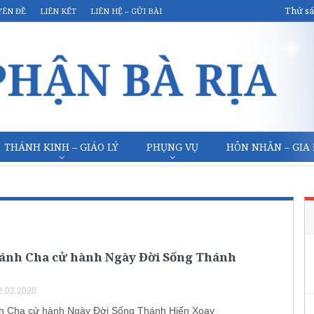
Thứ sá
YÊN ĐỀ
LIÊN KẾT
LIÊN HỆ – GỬI BÀI
THÁNH KINH – GIÁO LÝ
PHỤNG VỤ
HÔN NHÂN – GIA
ánh Cha cử hành Ngày Đời Sống Thánh
2.02.2020
h Cha cử hành Ngày Đời Sống Thánh Hiến Xoay