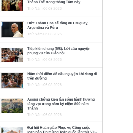
Thánh Thể trong tháng Tám này
Thứ Năm 06.08.2026
Đức Thánh Cha sẽ tông du Uruguay,
Argentina và Pêru
Thứ Năm 06.08.2026
Tiếp kiến chung (5/8): Lời cầu nguyện
phụng vụ của Giáo hội
Thứ Năm 06.08.2026
Năm thời điểm để cầu nguyện khi đang đi
trên đường
Thứ Năm 06.08.2026
Assisi chứng kiến làn sóng hành hương
tăng vọt trong năm kỷ niệm 800 năm
Thánh
Thứ Năm 06.08.2026
Đại hội Huấn giáo Phục vụ Công cuộc
loan báo Tin mừng Toàn quốc lần thứ VII –