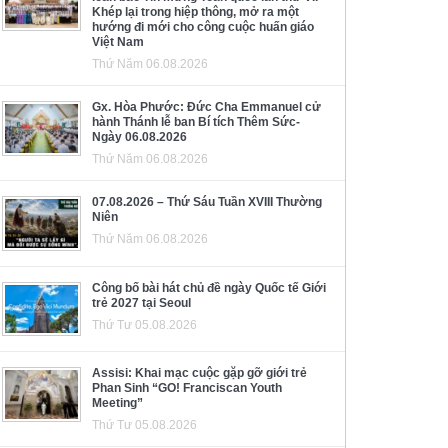
Khép lại trong hiệp thông, mở ra một
hướng đi mới cho công cuộc huấn giáo
Việt Nam
Thứ Năm 06.08.2026
Gx. Hòa Phước: Đức Cha Emmanuel cử
hành Thánh lễ ban Bí tích Thêm Sức-
Ngày 06.08.2026
Thứ Năm 06.08.2026
07.08.2026 – Thứ Sáu Tuần XVIII Thường
Niên
Thứ Năm 06.08.2026
Công bố bài hát chủ đề ngày Quốc tế Giới
trẻ 2027 tại Seoul
Thứ Tư 05.08.2026
Assisi: Khai mạc cuộc gặp gỡ giới trẻ
Phan Sinh “GO! Franciscan Youth
Meeting”
Thứ Tư 05.08.2026