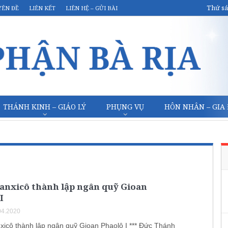
Thứ sá
YÊN ĐỀ
LIÊN KẾT
LIÊN HỆ – GỬI BÀI
THÁNH KINH – GIÁO LÝ
PHỤNG VỤ
HÔN NHÂN – GIA
anxicô thành lập ngân quỹ Gioan
I
04.2020
icô thành lập ngân quỹ Gioan Phaolô I *** Đức Thánh