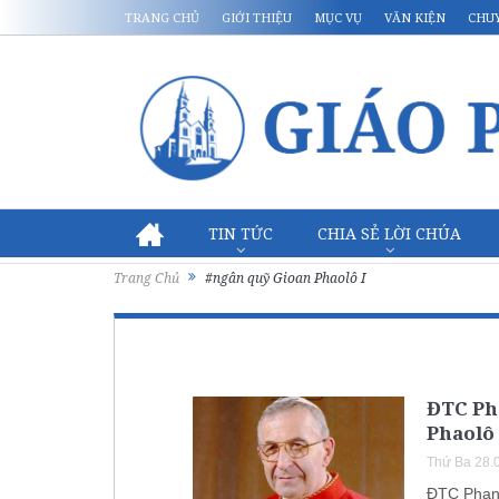
TRANG CHỦ
GIỚI THIỆU
MỤC VỤ
VĂN KIỆN
CHU
TIN TỨC
CHIA SẺ LỜI CHÚA
Trang Chủ
#ngân quỹ Gioan Phaolô I
ĐTC Ph
Phaolô 
Thứ Ba 28.
ĐTC Phanx