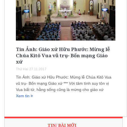
Tin Ảnh: Giáo xứ Hữu Phước: Mừng lễ
Chúa Kitô Vua vũ trụ- Bổn mạng Giáo
xứ
Thứ Hai 27.11.2017
Tin Ảnh: Giáo xứ Hữu Phước: Mừng lễ Chúa Kitô Vua
vũ trụ- Bổn mạng Giáo xứ *** Với tâm tình suy tôn vị
Vua bất tử, hằng sống cũng là mừng cho giáo xứ
Xem tin
TIN/ BÀI MỚI