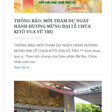
THÔNG BÁO: MỜI THAM DỰ NGÀY
HÀNH HƯƠNG MỪNG ĐẠI LỄ CHÚA
KITÔ VUA VŨ TRỤ
Thứ Sáu 22.11.2019
THÔNG BÁO: MỜI THAM DỰ NGÀY HÀNH HƯƠNG
MỪNG ĐẠI LỄ CHÚA KITÔ VUA VŨ TRỤ *** Kính thưa
quý vị, Theo lịch chung của Giáo phận Bà Rịa, Chúa
nhật cuối cùn
Xem tin