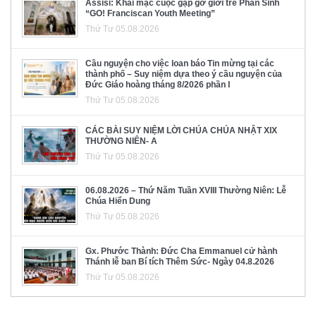
Assisi: Khai mạc cuộc gặp gỡ giới trẻ Phan Sinh
“GO! Franciscan Youth Meeting”
Thứ Tư 05.08.2026
Cầu nguyện cho việc loan báo Tin mừng tại các
thành phố – Suy niệm dựa theo ý cầu nguyện của
Đức Giáo hoàng tháng 8/2026 phần I
Thứ Tư 05.08.2026
CÁC BÀI SUY NIỆM LỜI CHÚA CHÚA NHẬT XIX
THƯỜNG NIÊN- A
Thứ Tư 05.08.2026
06.08.2026 – Thứ Năm Tuần XVIII Thường Niên: Lễ
Chúa Hiển Dung
Thứ Tư 05.08.2026
Gx. Phước Thành: Đức Cha Emmanuel cử hành
Thánh lễ ban Bí tích Thêm Sức- Ngày 04.8.2026
Thứ Tư 05.08.2026