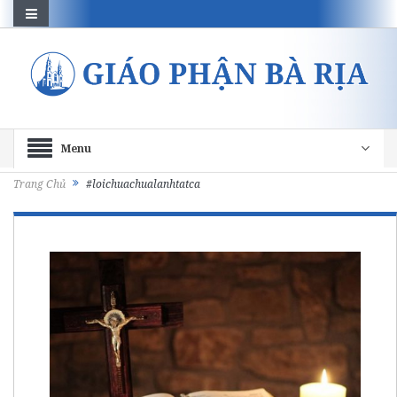
Menu
Trang Chủ
#loichuachualanhtatca