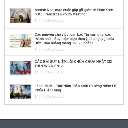
Assisi: Khai mạc cuộc gặp gỡ giới trẻ Phan Sinh
“GO! Franciscan Youth Meeting”
Thứ Tư 05.08.2026
Cầu nguyện cho việc loan báo Tin mừng tại các
thành phố – Suy niệm dựa theo ý cầu nguyện của
Đức Giáo hoàng tháng 8/2026 phần I
Thứ Tư 05.08.2026
CÁC BÀI SUY NIỆM LỜI CHÚA CHÚA NHẬT XIX
THƯỜNG NIÊN- A
Thứ Tư 05.08.2026
06.08.2026 – Thứ Năm Tuần XVIII Thường Niên: Lễ
Chúa Hiển Dung
Thứ Tư 05.08.2026