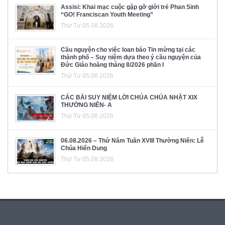
Assisi: Khai mạc cuộc gặp gỡ giới trẻ Phan Sinh
“GO! Franciscan Youth Meeting”
Thứ Tư 05.08.2026
Cầu nguyện cho việc loan báo Tin mừng tại các
thành phố – Suy niệm dựa theo ý cầu nguyện của
Đức Giáo hoàng tháng 8/2026 phần I
Thứ Tư 05.08.2026
CÁC BÀI SUY NIỆM LỜI CHÚA CHÚA NHẬT XIX
THƯỜNG NIÊN- A
Thứ Tư 05.08.2026
06.08.2026 – Thứ Năm Tuần XVIII Thường Niên: Lễ
Chúa Hiển Dung
Thứ Tư 05.08.2026