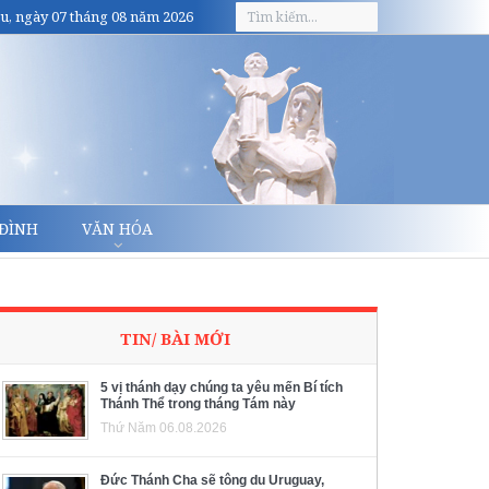
u, ngày 07 tháng 08 năm 2026
 ĐÌNH
VĂN HÓA
TIN/ BÀI MỚI
5 vị thánh dạy chúng ta yêu mến Bí tích
Thánh Thể trong tháng Tám này
Thứ Năm 06.08.2026
Đức Thánh Cha sẽ tông du Uruguay,