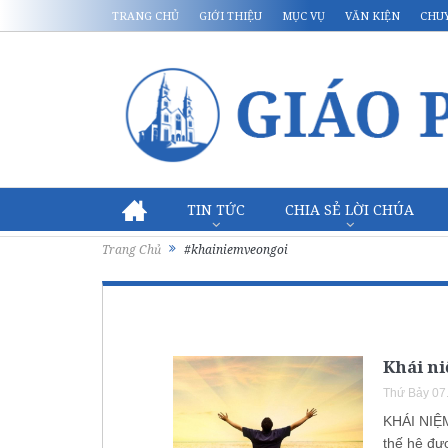
TRANG CHỦ
GIỚI THIỆU
MỤC VỤ
VĂN KIỆN
CHU
TIN TỨC
CHIA SẺ LỜI CHÚA
Trang Chủ
#khainiemveongoi
Khái ni
Thứ Bảy 07
KHÁI NIỆM
thế hệ đư