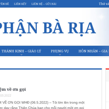
Thứ sá
YÊN ĐỀ
LIÊN KẾT
LIÊN HỆ – GỬI BÀI
THÁNH KINH – GIÁO LÝ
PHỤNG VỤ
HÔN NHÂN – GIA
ệm về ơn gọi
.05.2022
 VỀ ƠN GỌI WHĐ (06.5.2022) – Tôi lớn lên trong một
ợc dạy rằng Thiên Chúa ban cho mỗi người một ơn gọi