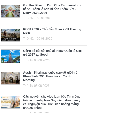
Gx. Hòa Phước: Đức Cha Emmanuel cử
hành Thánh lễ ban Bí tích Thêm Sức-
Ngày 06.08.2026
Thứ Năm 06.08.2026
07.08.2026 – Thứ Sáu Tuần XVIII Thường
Niên
Thứ Năm 06.08.2026
Công bố bài hát chủ đề ngày Quốc tế Giới
trẻ 2027 tại Seoul
Thứ Tư 05.08.2026
Assisi: Khai mạc cuộc gặp gỡ giới trẻ
Phan Sinh “GO! Franciscan Youth
Meeting”
Thứ Tư 05.08.2026
Cầu nguyện cho việc loan báo Tin mừng
tại các thành phố – Suy niệm dựa theo ý
cầu nguyện của Đức Giáo hoàng tháng
8/2026 phần I