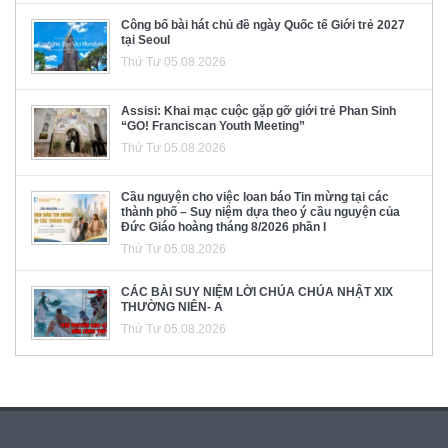
Công bố bài hát chủ đề ngày Quốc tế Giới trẻ 2027
tại Seoul
Thứ Tư 05.08.2026
Assisi: Khai mạc cuộc gặp gỡ giới trẻ Phan Sinh
“GO! Franciscan Youth Meeting”
Thứ Tư 05.08.2026
Cầu nguyện cho việc loan báo Tin mừng tại các
thành phố – Suy niệm dựa theo ý cầu nguyện của
Đức Giáo hoàng tháng 8/2026 phần I
Thứ Tư 05.08.2026
CÁC BÀI SUY NIỆM LỜI CHÚA CHÚA NHẬT XIX
THƯỜNG NIÊN- A
Thứ Tư 05.08.2026