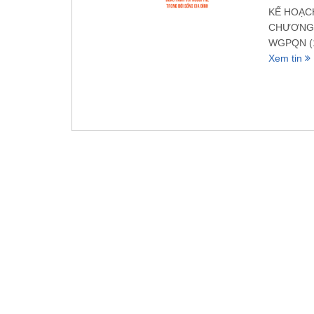
KẾ HOẠC
CHƯƠNG 
WGPQN (10
Xem tin