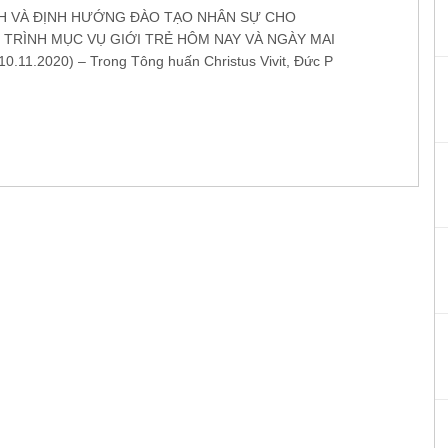
H VÀ ĐỊNH HƯỚNG ĐÀO TẠO NHÂN SỰ CHO
TRÌNH MỤC VỤ GIỚI TRẺ HÔM NAY VÀ NGÀY MAI
.11.2020) – Trong Tông huấn Christus Vivit, Đức P