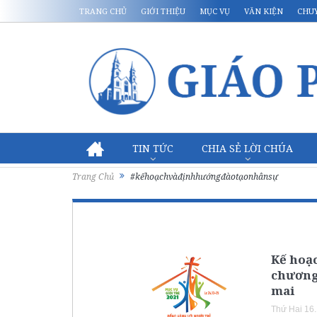
TRANG CHỦ
GIỚI THIỆU
MỤC VỤ
VĂN KIỆN
CHU
TIN TỨC
CHIA SẺ LỜI CHÚA
Trang Chủ
#kếhoạchvàđịnhhướngđàotạonhânsự
Kế hoạ
chương 
mai
Thứ Hai 16