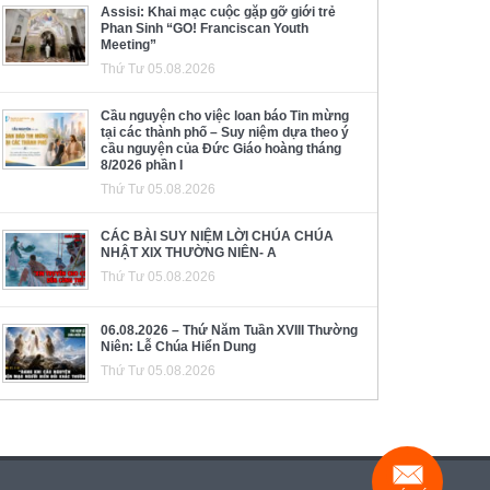
Assisi: Khai mạc cuộc gặp gỡ giới trẻ
Phan Sinh “GO! Franciscan Youth
Meeting”
Thứ Tư 05.08.2026
Cầu nguyện cho việc loan báo Tin mừng
tại các thành phố – Suy niệm dựa theo ý
cầu nguyện của Đức Giáo hoàng tháng
8/2026 phần I
Thứ Tư 05.08.2026
CÁC BÀI SUY NIỆM LỜI CHÚA CHÚA
NHẬT XIX THƯỜNG NIÊN- A
Thứ Tư 05.08.2026
06.08.2026 – Thứ Năm Tuần XVIII Thường
Niên: Lễ Chúa Hiển Dung
Thứ Tư 05.08.2026