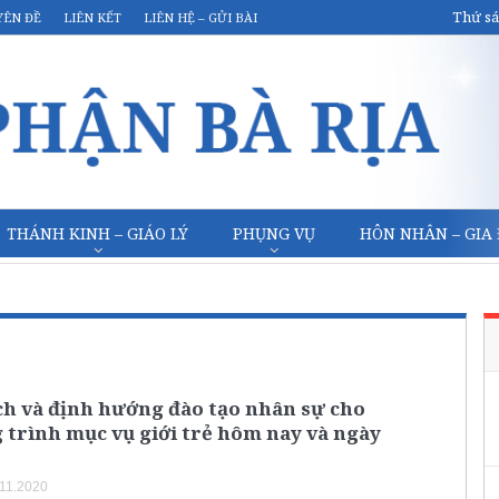
Thứ sá
YÊN ĐỀ
LIÊN KẾT
LIÊN HỆ – GỬI BÀI
THÁNH KINH – GIÁO LÝ
PHỤNG VỤ
HÔN NHÂN – GIA
ch và định hướng đào tạo nhân sự cho
trình mục vụ giới trẻ hôm nay và ngày
.11.2020