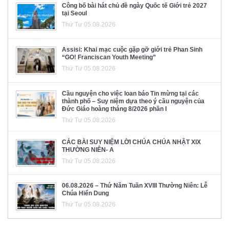
Công bố bài hát chủ đề ngày Quốc tế Giới trẻ 2027
tại Seoul
Thứ Tư 05.08.2026
Assisi: Khai mạc cuộc gặp gỡ giới trẻ Phan Sinh
“GO! Franciscan Youth Meeting”
Thứ Tư 05.08.2026
Cầu nguyện cho việc loan báo Tin mừng tại các
thành phố – Suy niệm dựa theo ý cầu nguyện của
Đức Giáo hoàng tháng 8/2026 phần I
Thứ Tư 05.08.2026
CÁC BÀI SUY NIỆM LỜI CHÚA CHÚA NHẬT XIX
THƯỜNG NIÊN- A
Thứ Tư 05.08.2026
06.08.2026 – Thứ Năm Tuần XVIII Thường Niên: Lễ
Chúa Hiển Dung
Thứ Tư 05.08.2026