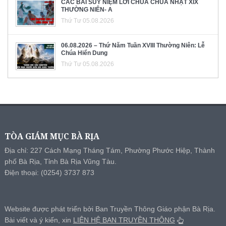
CÁC BÀI SUY NIỆM LỜI CHÚA CHÚA NHẬT XIX
THƯỜNG NIÊN- A
Thứ Tư 05.08.2026
06.08.2026 – Thứ Năm Tuần XVIII Thường Niên: Lễ
Chúa Hiển Dung
Thứ Tư 05.08.2026
TÒA GIÁM MỤC BÀ RỊA
Địa chỉ: 227 Cách Mạng Tháng Tám, Phường Phước Hiệp, Thành
phố Bà Rịa, Tỉnh Bà Rịa Vũng Tàu.
Điện thoại: (0254) 3737 873
Website được phát triển bởi Ban Truyền Thông Giáo phận Bà Rịa.
Bài viết và ý kiến, xin
LIÊN HỆ BAN TRUYỀN THÔNG