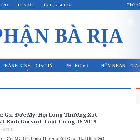
Thứ nă
YÊN ĐỀ
LIÊN KẾT
LIÊN HỆ – GỬI BÀI
THÁNH KINH – GIÁO LÝ
PHỤNG VỤ
HÔN NHÂN – GIA
h: Gx. Đức Mỹ: Hội Lòng Thương Xót
t Bình Giã sinh hoạt tháng 08.2019
.08.2019
Gx. Đức Mỹ: Hội Lòng Thương Xót Chúa Hạt Bình Giã