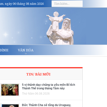
m, ngày 06 tháng 08 năm 2026
 ĐÌNH
VĂN HÓA
TIN/ BÀI MỚI
5 vị thánh dạy chúng ta yêu mến Bí tích
Thánh Thể trong tháng Tám này
Thứ Năm 06.08.2026
Đức Thánh Cha sẽ tông du Uruguay,