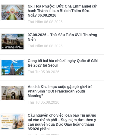
Gx. Hòa Phước: Đức Cha Emmanuel cử
hành Thánh lễ ban Bí tích Thêm Sức-
Ngày 06.08.2026
Thứ Năm 06.08.2026
07.08.2026 – Thứ Sáu Tuần XVIII Thường
Niên
Thứ Năm 06.08.2026
Công bố bài hát chủ đề ngày Quốc tế Giới
trẻ 2027 tại Seoul
Thứ Tư 05.08.2026
Assisi: Khai mạc cuộc gặp gỡ giới trẻ
Phan Sinh “GO! Franciscan Youth
Meeting”
Thứ Tư 05.08.2026
Cầu nguyện cho việc loan báo Tin mừng
tại các thành phố – Suy niệm dựa theo ý
cầu nguyện của Đức Giáo hoàng tháng
8/2026 phần I