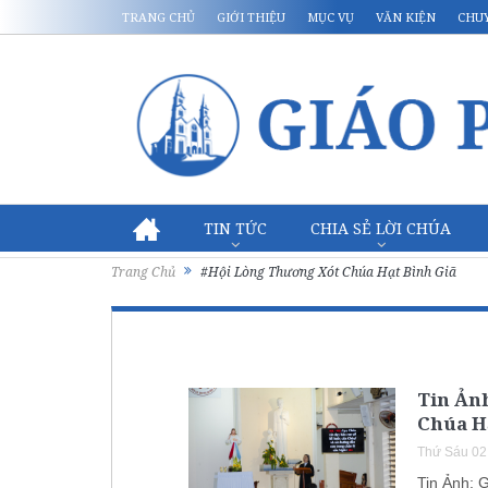
TRANG CHỦ
GIỚI THIỆU
MỤC VỤ
VĂN KIỆN
CHU
TIN TỨC
CHIA SẺ LỜI CHÚA
Trang Chủ
#Hội Lòng Thương Xót Chúa Hạt Bình Giã
Tin Ản
Chúa Hạ
Thứ Sáu 02
Tin Ảnh: 