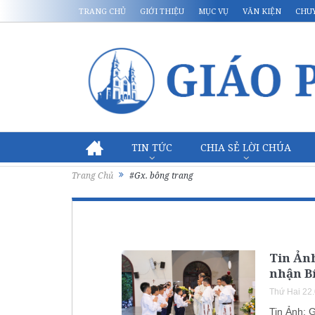
TRANG CHỦ
GIỚI THIỆU
MỤC VỤ
VĂN KIỆN
CHU
TIN TỨC
CHIA SẺ LỜI CHÚA
Trang Chủ
#Gx. bông trang
Tin Ảnh
nhận Bí
Thứ Hai 22
Tin Ảnh: G