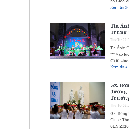
ba Giáo x
Xem tin
Tin Ản
Trung 
Thứ Tư 26.
Tin Ảnh: 
*** Vào l
đã tổ chứ
Xem tin
Gx. Bô
đường 
Trưởng
Thứ Tư 02.
Gx. Bông
Giuse Thợ
01.5.2018