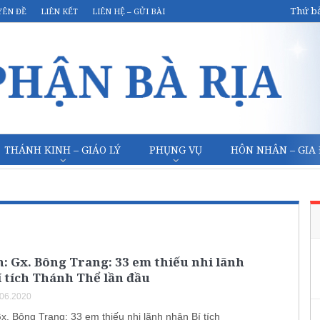
Thứ bả
YÊN ĐỀ
LIÊN KẾT
LIÊN HỆ – GỬI BÀI
THÁNH KINH – GIÁO LÝ
PHỤNG VỤ
HÔN NHÂN – GIA
: Gx. Bông Trang: 33 em thiếu nhi lãnh
 tích Thánh Thể lần đầu
.06.2020
x. Bông Trang: 33 em thiếu nhi lãnh nhận Bí tích