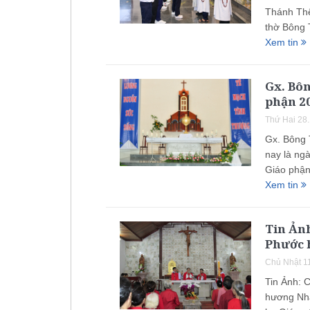
Thánh Thể
thờ Bông 
Xem tin
Gx. Bô
phận 2
Thứ Hai 28
Gx. Bông 
nay là ng
Giáo phận
Xem tin
Tin Ảnh
Phước 
Chủ Nhật 1
Tin Ảnh: 
hương Nhà