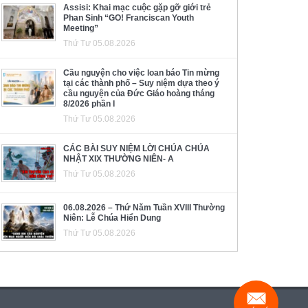
Assisi: Khai mạc cuộc gặp gỡ giới trẻ
Phan Sinh “GO! Franciscan Youth
Meeting”
Thứ Tư 05.08.2026
Cầu nguyện cho việc loan báo Tin mừng
tại các thành phố – Suy niệm dựa theo ý
cầu nguyện của Đức Giáo hoàng tháng
8/2026 phần I
Thứ Tư 05.08.2026
CÁC BÀI SUY NIỆM LỜI CHÚA CHÚA
NHẬT XIX THƯỜNG NIÊN- A
Thứ Tư 05.08.2026
06.08.2026 – Thứ Năm Tuần XVIII Thường
Niên: Lễ Chúa Hiển Dung
Thứ Tư 05.08.2026