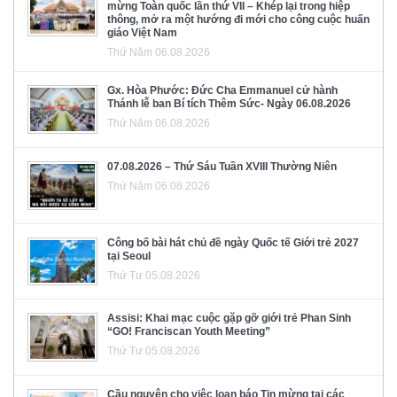
mừng Toàn quốc lần thứ VII – Khép lại trong hiệp
thông, mở ra một hướng đi mới cho công cuộc huấn
giáo Việt Nam
Thứ Năm 06.08.2026
Gx. Hòa Phước: Đức Cha Emmanuel cử hành
Thánh lễ ban Bí tích Thêm Sức- Ngày 06.08.2026
Thứ Năm 06.08.2026
07.08.2026 – Thứ Sáu Tuần XVIII Thường Niên
Thứ Năm 06.08.2026
Công bố bài hát chủ đề ngày Quốc tế Giới trẻ 2027
tại Seoul
Thứ Tư 05.08.2026
Assisi: Khai mạc cuộc gặp gỡ giới trẻ Phan Sinh
“GO! Franciscan Youth Meeting”
Thứ Tư 05.08.2026
Cầu nguyện cho việc loan báo Tin mừng tại các