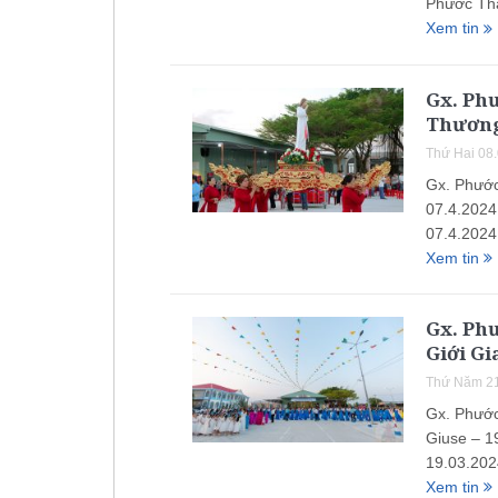
Phước Thá
Xem tin
Gx. Ph
Thương 
Thứ Hai 08
Gx. Phước
07.4.2024
07.4.2024
Xem tin
Gx. Phư
Giới Gi
Thứ Năm 21
Gx. Phước
Giuse – 1
19.03.202
Xem tin