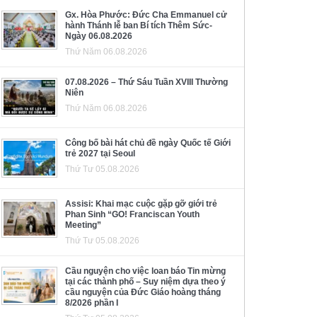
Gx. Hòa Phước: Đức Cha Emmanuel cử
hành Thánh lễ ban Bí tích Thêm Sức-
Ngày 06.08.2026
Thứ Năm 06.08.2026
07.08.2026 – Thứ Sáu Tuần XVIII Thường
Niên
Thứ Năm 06.08.2026
Công bố bài hát chủ đề ngày Quốc tế Giới
trẻ 2027 tại Seoul
Thứ Tư 05.08.2026
Assisi: Khai mạc cuộc gặp gỡ giới trẻ
Phan Sinh “GO! Franciscan Youth
Meeting”
Thứ Tư 05.08.2026
Cầu nguyện cho việc loan báo Tin mừng
tại các thành phố – Suy niệm dựa theo ý
cầu nguyện của Đức Giáo hoàng tháng
8/2026 phần I