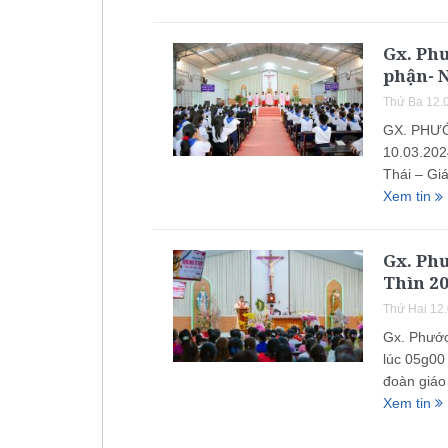
Gx. Ph
phận- N
Thứ Ba 12.
GX. PHƯ
10.03.202
Thái – Gi
Xem tin
Gx. Phư
Thìn 2
Thứ Hai 12
Gx. Phước
lúc 05g00
đoàn giáo
Xem tin