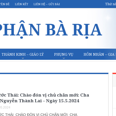
Thứ nă
YÊN ĐỀ
LIÊN KẾT
LIÊN HỆ – GỬI BÀI
THÁNH KINH – GIÁO LÝ
PHỤNG VỤ
HÔN NHÂN – GIA
ớc Thái: Chào đón vị chủ chăn mới: Cha
Nguyễn Thành Lai – Ngày 15.5.2024
05.2024
C THÁI: CHÀO ĐÓN VỊ CHỦ CHĂN MỚI: CHA