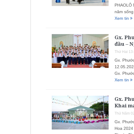
PHAOLÔ N
năm sống 
Xem tin
Gx. Phư
đầu – N
Thứ Hai 13
Gx. Phước
12.05.202
Gx. Phước
Xem tin
Gx. Ph
Khai m
Thứ Năm 02
Gx. Phước
Hoa 2024 