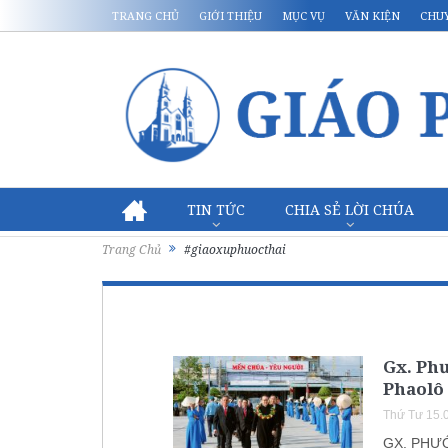
TRANG CHỦ
GIỚI THIỆU
MỤC VỤ
VĂN KIỆN
CHU
TIN TỨC
CHIA SẺ LỜI CHÚA
Trang Chủ
#giaoxuphuocthai
Gx. Phư
Phaolô 
Thứ Tư 15.
GX. PHƯỚ