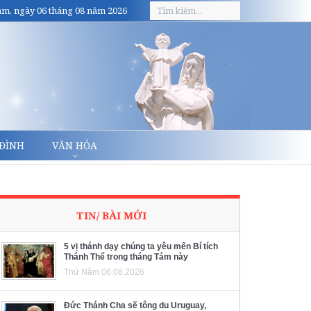
m, ngày 06 tháng 08 năm 2026
 ĐÌNH
VĂN HÓA
TIN/ BÀI MỚI
5 vị thánh dạy chúng ta yêu mến Bí tích
Thánh Thể trong tháng Tám này
Thứ Năm 06.08.2026
Đức Thánh Cha sẽ tông du Uruguay,