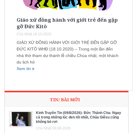
Giáo xứ đồng hành với giới trẻ đến gặp
gỡ Đức Kitô
Chủ Nhật 18.10.2020
GIÁO XỨ ĐỒNG HÀNH VỚI GIỚI TRẺ ĐẾN GẶP GỠ
ĐỨC KITÔ WHĐ (18.10.2020) – Trong một lần đến
nhà thờ tham dự thánh lễ chiều Chúa nhật, một khách
du lịch hỏ
Xem tin
TIN/ BÀI MỚI
Kinh Truyền Tin (09/8/2026)- Đức Thánh Cha: Ngay
cả trong những lúc đen tối nhất, Chúa Giêsu cũng
không bỏ rơi
Chủ Nhật 09.08.2026