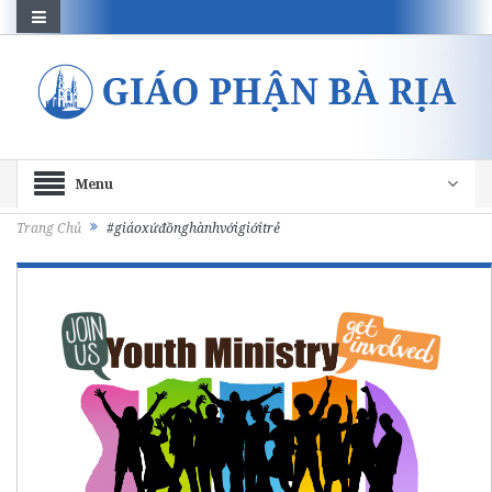
Menu
Trang Chủ
#giáoxứđồnghànhvớigiớitrẻ