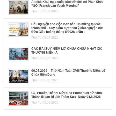
Assisi: Khai mạc cuộc gặp gỡ giới trẻ Phan Sinh
“GO! Franciscan Youth Meeting”
Thứ Tư 05.08.2026
Cầu nguyện cho việc loan báo Tin mừng tại các
thành phố – Suy niệm dựa theo ý cầu nguyện của
Đức Giáo hoàng tháng 8/2026 phần I
Thứ Tư 05.08.2026
CÁC BÀI SUY NIỆM LỜI CHÚA CHÚA NHẬT XIX
THƯỜNG NIÊN- A
Thứ Tư 05.08.2026
06.08.2026 – Thứ Năm Tuần XVIII Thường Niên: Lễ
Chúa Hiển Dung
Thứ Tư 05.08.2026
Gx. Phước Thành: Đức Cha Emmanuel cử hành
Thánh lễ ban Bí tích Thêm Sức- Ngày 04.8.2026
Thứ Tư 05.08.2026