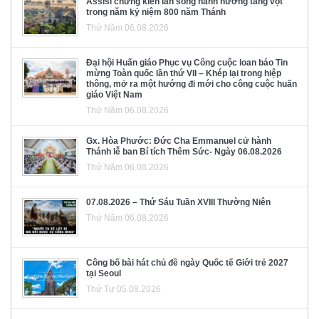
Assisi chứng kiến làn sóng hành hương tăng vọt
trong năm kỷ niệm 800 năm Thánh
Thứ Năm 06.08.2026
Đại hội Huấn giáo Phục vụ Công cuộc loan báo Tin
mừng Toàn quốc lần thứ VII – Khép lại trong hiệp
thông, mở ra một hướng đi mới cho công cuộc huấn
giáo Việt Nam
Thứ Năm 06.08.2026
Gx. Hòa Phước: Đức Cha Emmanuel cử hành
Thánh lễ ban Bí tích Thêm Sức- Ngày 06.08.2026
Thứ Năm 06.08.2026
07.08.2026 – Thứ Sáu Tuần XVIII Thường Niên
Thứ Năm 06.08.2026
Công bố bài hát chủ đề ngày Quốc tế Giới trẻ 2027
tại Seoul
Thứ Tư 05.08.2026