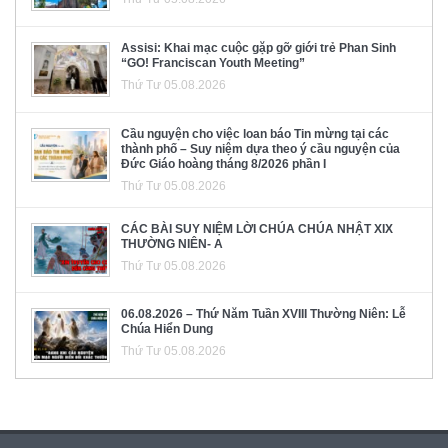
Assisi: Khai mạc cuộc gặp gỡ giới trẻ Phan Sinh
“GO! Franciscan Youth Meeting”
Thứ Tư 05.08.2026
Cầu nguyện cho việc loan báo Tin mừng tại các
thành phố – Suy niệm dựa theo ý cầu nguyện của
Đức Giáo hoàng tháng 8/2026 phần I
Thứ Tư 05.08.2026
CÁC BÀI SUY NIỆM LỜI CHÚA CHÚA NHẬT XIX
THƯỜNG NIÊN- A
Thứ Tư 05.08.2026
06.08.2026 – Thứ Năm Tuần XVIII Thường Niên: Lễ
Chúa Hiển Dung
Thứ Tư 05.08.2026