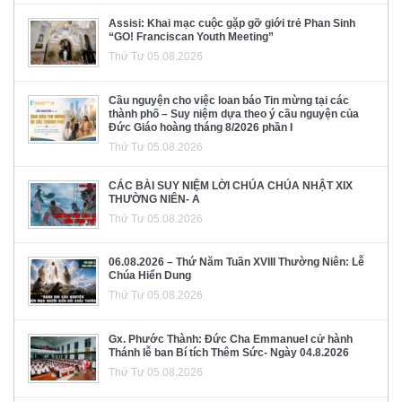
Assisi: Khai mạc cuộc gặp gỡ giới trẻ Phan Sinh
“GO! Franciscan Youth Meeting”
Thứ Tư 05.08.2026
Cầu nguyện cho việc loan báo Tin mừng tại các
thành phố – Suy niệm dựa theo ý cầu nguyện của
Đức Giáo hoàng tháng 8/2026 phần I
Thứ Tư 05.08.2026
CÁC BÀI SUY NIỆM LỜI CHÚA CHÚA NHẬT XIX
THƯỜNG NIÊN- A
Thứ Tư 05.08.2026
06.08.2026 – Thứ Năm Tuần XVIII Thường Niên: Lễ
Chúa Hiển Dung
Thứ Tư 05.08.2026
Gx. Phước Thành: Đức Cha Emmanuel cử hành
Thánh lễ ban Bí tích Thêm Sức- Ngày 04.8.2026
Thứ Tư 05.08.2026