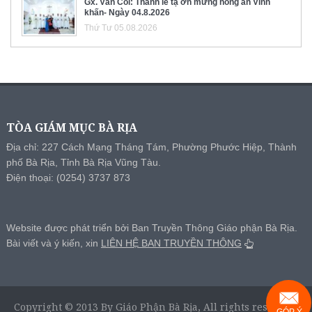
Gx. Văn Côi: Thánh lễ tạ ơn mừng hồng ân Vĩnh
khấn- Ngày 04.8.2026
Thứ Tư 05.08.2026
TÒA GIÁM MỤC BÀ RỊA
Địa chỉ: 227 Cách Mạng Tháng Tám, Phường Phước Hiệp, Thành
phố Bà Rịa, Tỉnh Bà Rịa Vũng Tàu.
Điện thoại: (0254) 3737 873
Website được phát triển bởi Ban Truyền Thông Giáo phận Bà Rịa.
Bài viết và ý kiến, xin
LIÊN HỆ BAN TRUYỀN THÔNG
Copyright © 2013 By Giáo Phận Bà Rịa, All rights reserved.