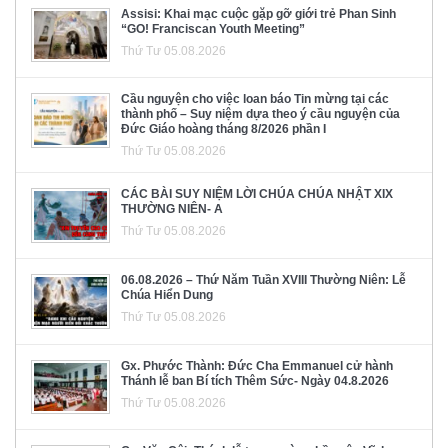
Assisi: Khai mạc cuộc gặp gỡ giới trẻ Phan Sinh
“GO! Franciscan Youth Meeting”
Thứ Tư 05.08.2026
Cầu nguyện cho việc loan báo Tin mừng tại các
thành phố – Suy niệm dựa theo ý cầu nguyện của
Đức Giáo hoàng tháng 8/2026 phần I
Thứ Tư 05.08.2026
CÁC BÀI SUY NIỆM LỜI CHÚA CHÚA NHẬT XIX
THƯỜNG NIÊN- A
Thứ Tư 05.08.2026
06.08.2026 – Thứ Năm Tuần XVIII Thường Niên: Lễ
Chúa Hiển Dung
Thứ Tư 05.08.2026
Gx. Phước Thành: Đức Cha Emmanuel cử hành
Thánh lễ ban Bí tích Thêm Sức- Ngày 04.8.2026
Thứ Tư 05.08.2026