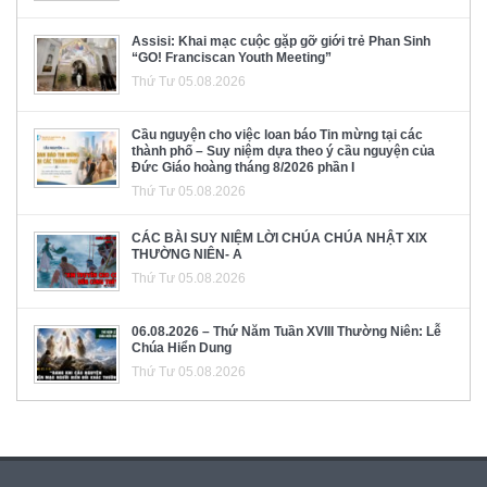
Assisi: Khai mạc cuộc gặp gỡ giới trẻ Phan Sinh
“GO! Franciscan Youth Meeting”
Thứ Tư 05.08.2026
Cầu nguyện cho việc loan báo Tin mừng tại các
thành phố – Suy niệm dựa theo ý cầu nguyện của
Đức Giáo hoàng tháng 8/2026 phần I
Thứ Tư 05.08.2026
CÁC BÀI SUY NIỆM LỜI CHÚA CHÚA NHẬT XIX
THƯỜNG NIÊN- A
Thứ Tư 05.08.2026
06.08.2026 – Thứ Năm Tuần XVIII Thường Niên: Lễ
Chúa Hiển Dung
Thứ Tư 05.08.2026