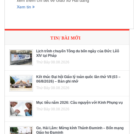
xem thêm chi tiết về Giáo xứ Hải đăng
Xem tin
TIN/ BÀI MỚI
Lịch trình chuyến Tông du bốn ngày của Đức Lêô
XIV tại Pháp
Thứ Bảy 08.08.2026
Kết thúc Đại hội Giáo lý toàn quốc lần thứ VII (03 –
06/8/2026) – Bản ghi nhớ
Thứ Bảy 08.08.2026
Mục tiêu năm 2026: Cầu nguyện với Kinh Phụng vụ
Thứ Bảy 08.08.2026
Gx. Hải Lâm: Mừng kính Thánh Đaminh – Bổn mạng
Giáo họ Đaminh