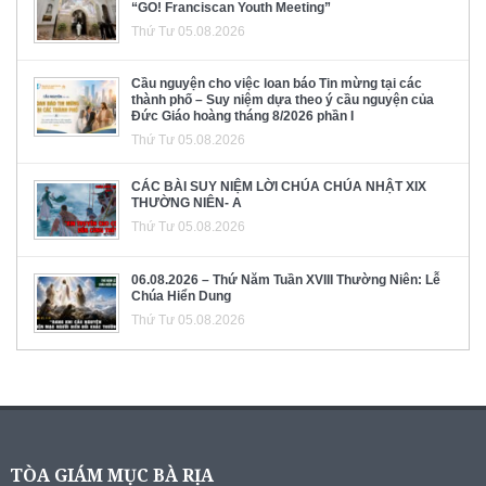
“GO! Franciscan Youth Meeting”
Thứ Tư 05.08.2026
Cầu nguyện cho việc loan báo Tin mừng tại các
thành phố – Suy niệm dựa theo ý cầu nguyện của
Đức Giáo hoàng tháng 8/2026 phần I
Thứ Tư 05.08.2026
CÁC BÀI SUY NIỆM LỜI CHÚA CHÚA NHẬT XIX
THƯỜNG NIÊN- A
Thứ Tư 05.08.2026
06.08.2026 – Thứ Năm Tuần XVIII Thường Niên: Lễ
Chúa Hiển Dung
Thứ Tư 05.08.2026
TÒA GIÁM MỤC BÀ RỊA