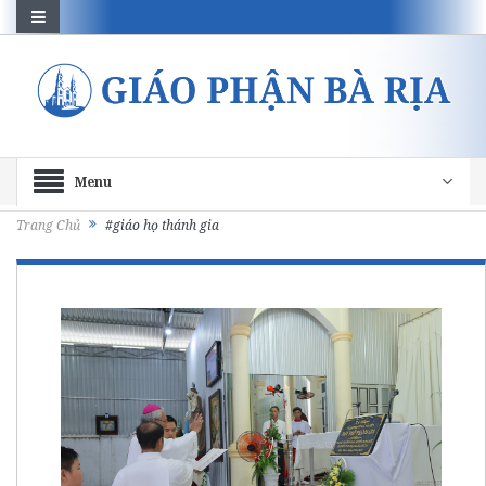
Menu
Trang Chủ
#giáo họ thánh gia