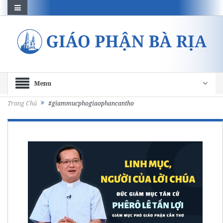
Menu
Trang Chủ
#giammucphogiaophancantho