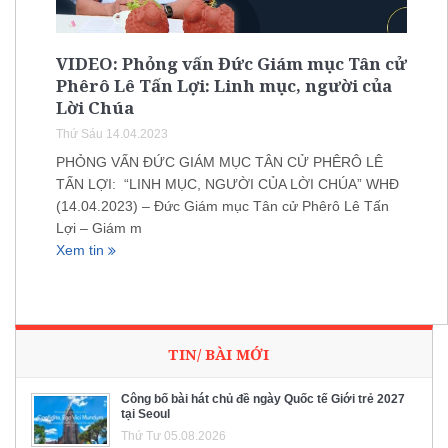
VIDEO: Phỏng vấn Đức Giám mục Tân cử
Phêrô Lê Tấn Lợi: Linh mục, người của
Lời Chúa
Thứ Sáu 14.04.2023
PHỎNG VẤN ĐỨC GIÁM MỤC TÂN CỬ PHÊRÔ LÊ
TẤN LỢI: “LINH MỤC, NGƯỜI CỦA LỜI CHÚA” WHĐ
(14.04.2023) – Đức Giám mục Tân cử Phêrô Lê Tấn
Lợi – Giám m
Xem tin
TIN/ BÀI MỚI
Công bố bài hát chủ đề ngày Quốc tế Giới trẻ 2027
tại Seoul
Thứ Tư 05.08.2026