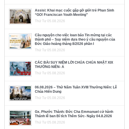
Assisi: Khai mạc cuộc gặp gỡ giới trẻ Phan Sinh
“GO! Franciscan Youth Meeting”
Thứ Tư 05.08.2026
Cầu nguyện cho việc loan báo Tin mừng tại các
thành phố – Suy niệm dựa theo ý cầu nguyện của
Đức Giáo hoàng tháng 8/2026 phần I
Thứ Tư 05.08.2026
CÁC BÀI SUY NIỆM LỜI CHÚA CHÚA NHẬT XIX
THƯỜNG NIÊN- A
Thứ Tư 05.08.2026
06.08.2026 – Thứ Năm Tuần XVIII Thường Niên: Lễ
Chúa Hiển Dung
Thứ Tư 05.08.2026
Gx. Phước Thành: Đức Cha Emmanuel cử hành
Thánh lễ ban Bí tích Thêm Sức- Ngày 04.8.2026
Thứ Tư 05.08.2026