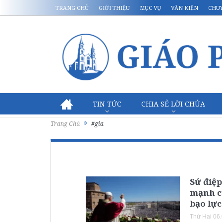
TRANG CHỦ
GIỚI THIỆU
MỤC VỤ
VĂN KIỆN
CHU
TIN TỨC
CHIA SẺ LỜI CHÚA
Trang Chủ
#gia
Sứ điệp
mạnh c
bạo lực
Thứ Hai 06