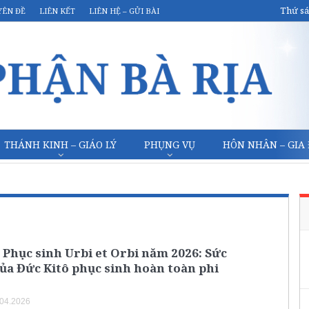
Thứ sá
YÊN ĐỀ
LIÊN KẾT
LIÊN HỆ – GỬI BÀI
THÁNH KINH – GIÁO LÝ
PHỤNG VỤ
HÔN NHÂN – GIA
 Phục sinh Urbi et Orbi năm 2026: Sức
ủa Đức Kitô phục sinh hoàn toàn phi
.04.2026