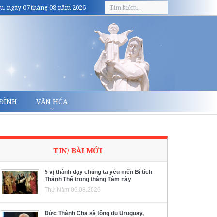
u, ngày 07 tháng 08 năm 2026
 ĐÌNH
VĂN HÓA
TIN/ BÀI MỚI
5 vị thánh dạy chúng ta yêu mến Bí tích
Thánh Thể trong tháng Tám này
Thứ Năm 06.08.2026
Đức Thánh Cha sẽ tông du Uruguay,