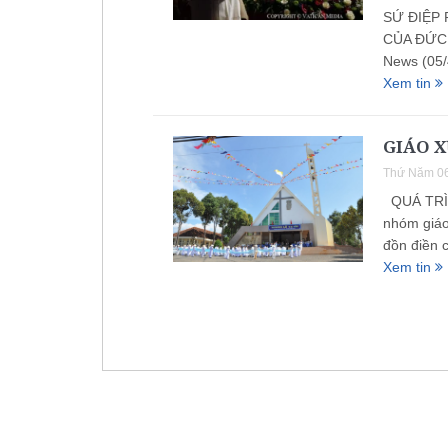
SỨ ĐIỆP 
CỦA ĐỨC 
News (05/
Xem tin
GIÁO 
Thứ Năm 06
QUÁ TRÌN
nhóm giáo
đồn điền 
Xem tin