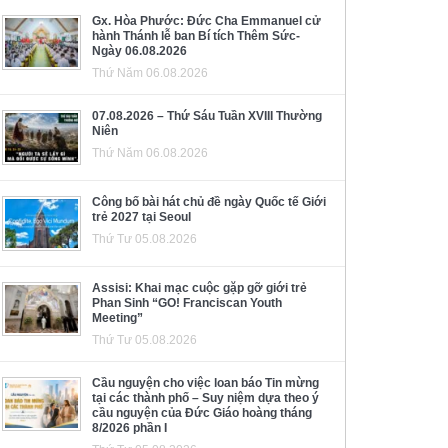
Gx. Hòa Phước: Đức Cha Emmanuel cử
hành Thánh lễ ban Bí tích Thêm Sức-
Ngày 06.08.2026
Thứ Năm 06.08.2026
07.08.2026 – Thứ Sáu Tuần XVIII Thường
Niên
Thứ Năm 06.08.2026
Công bố bài hát chủ đề ngày Quốc tế Giới
trẻ 2027 tại Seoul
Thứ Tư 05.08.2026
Assisi: Khai mạc cuộc gặp gỡ giới trẻ
Phan Sinh “GO! Franciscan Youth
Meeting”
Thứ Tư 05.08.2026
Cầu nguyện cho việc loan báo Tin mừng
tại các thành phố – Suy niệm dựa theo ý
cầu nguyện của Đức Giáo hoàng tháng
8/2026 phần I