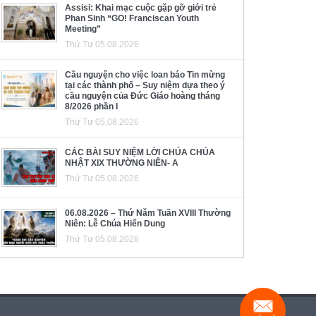
Assisi: Khai mạc cuộc gặp gỡ giới trẻ
Phan Sinh “GO! Franciscan Youth
Meeting”
Thứ Tư 05.08.2026
Cầu nguyện cho việc loan báo Tin mừng
tại các thành phố – Suy niệm dựa theo ý
cầu nguyện của Đức Giáo hoàng tháng
8/2026 phần I
Thứ Tư 05.08.2026
CÁC BÀI SUY NIỆM LỜI CHÚA CHÚA
NHẬT XIX THƯỜNG NIÊN- A
Thứ Tư 05.08.2026
06.08.2026 – Thứ Năm Tuần XVIII Thường
Niên: Lễ Chúa Hiển Dung
Thứ Tư 05.08.2026