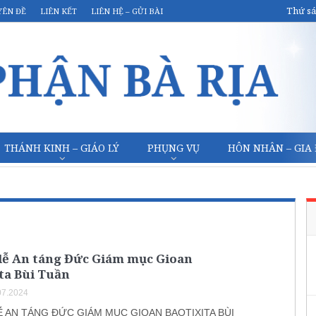
Thứ sá
YÊN ĐỀ
LIÊN KẾT
LIÊN HỆ – GỬI BÀI
THÁNH KINH – GIÁO LÝ
PHỤNG VỤ
HÔN NHÂN – GIA
lễ An táng Đức Giám mục Gioan
ta Bùi Tuần
07.2024
 AN TÁNG ĐỨC GIÁM MỤC GIOAN BAOTIXITA BÙI