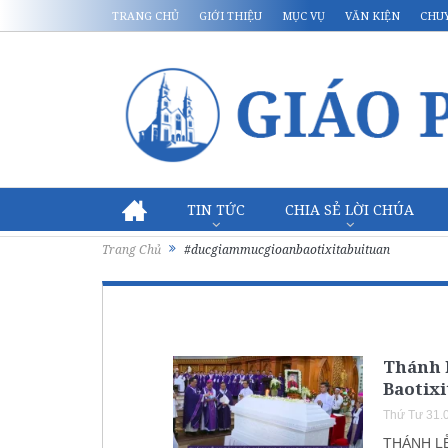
TRANG CHỦ
GIỚI THIỆU
MỤC VỤ
VĂN KIỆN
CHU
TIN TỨC
CHIA SẺ LỜI CHÚA
Trang Chủ
#ducgiammucgioanbaotixitabuituan
Thánh 
Baotixi
Thứ Tư 31.
THÁNH LỄ