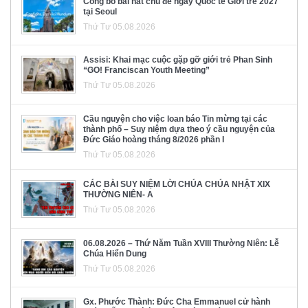
Công bố bài hát chủ đề ngày Quốc tế Giới trẻ 2027
tại Seoul
Thứ Tư 05.08.2026
Assisi: Khai mạc cuộc gặp gỡ giới trẻ Phan Sinh
“GO! Franciscan Youth Meeting”
Thứ Tư 05.08.2026
Cầu nguyện cho việc loan báo Tin mừng tại các
thành phố – Suy niệm dựa theo ý cầu nguyện của
Đức Giáo hoàng tháng 8/2026 phần I
Thứ Tư 05.08.2026
CÁC BÀI SUY NIỆM LỜI CHÚA CHÚA NHẬT XIX
THƯỜNG NIÊN- A
Thứ Tư 05.08.2026
06.08.2026 – Thứ Năm Tuần XVIII Thường Niên: Lễ
Chúa Hiển Dung
Thứ Tư 05.08.2026
Gx. Phước Thành: Đức Cha Emmanuel cử hành