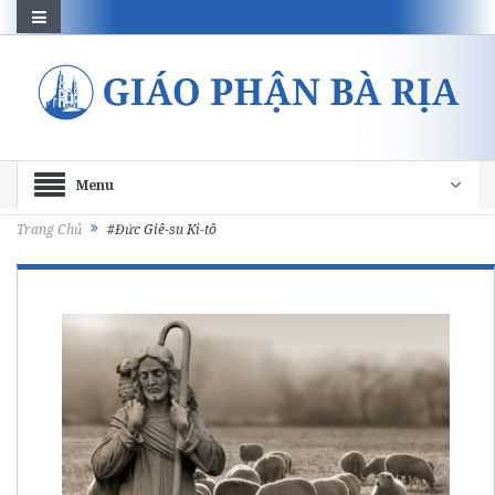
Menu
Trang Chủ
#Đức Giê-su Ki-tô