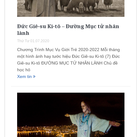
Đức Giê-su Ki-tô – Đường Mục tử nhân
lành
Thứ Tư 01.07.2020
Chương Trình Mục Vụ Giới Trẻ 2020-2022 Mỗi tháng
một hình ảnh hay tước hiệu Đức Giê-su Ki-tô (7) Đức
Giê-su Ki-tô ĐƯỜNG MỤC TỬ NHÂN LÀNH Chủ đề
học hỏ
Xem tin