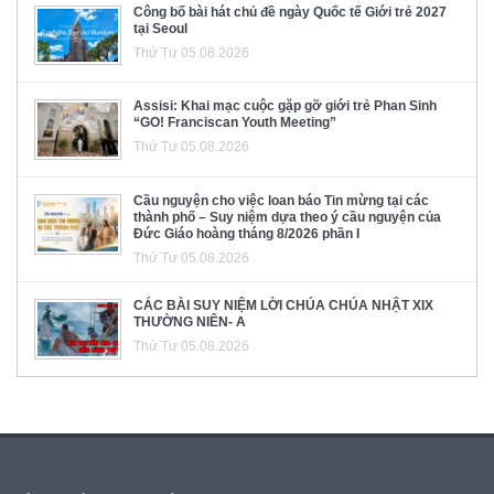
Công bố bài hát chủ đề ngày Quốc tế Giới trẻ 2027
tại Seoul
Thứ Tư 05.08.2026
Assisi: Khai mạc cuộc gặp gỡ giới trẻ Phan Sinh
“GO! Franciscan Youth Meeting”
Thứ Tư 05.08.2026
Cầu nguyện cho việc loan báo Tin mừng tại các
thành phố – Suy niệm dựa theo ý cầu nguyện của
Đức Giáo hoàng tháng 8/2026 phần I
Thứ Tư 05.08.2026
CÁC BÀI SUY NIỆM LỜI CHÚA CHÚA NHẬT XIX
THƯỜNG NIÊN- A
Thứ Tư 05.08.2026