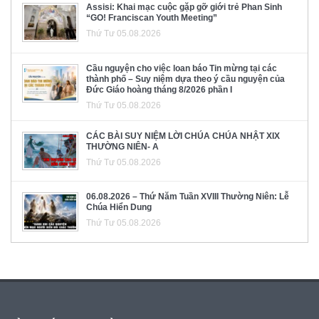
Assisi: Khai mạc cuộc gặp gỡ giới trẻ Phan Sinh
“GO! Franciscan Youth Meeting”
Thứ Tư 05.08.2026
Cầu nguyện cho việc loan báo Tin mừng tại các
thành phố – Suy niệm dựa theo ý cầu nguyện của
Đức Giáo hoàng tháng 8/2026 phần I
Thứ Tư 05.08.2026
CÁC BÀI SUY NIỆM LỜI CHÚA CHÚA NHẬT XIX
THƯỜNG NIÊN- A
Thứ Tư 05.08.2026
06.08.2026 – Thứ Năm Tuần XVIII Thường Niên: Lễ
Chúa Hiển Dung
Thứ Tư 05.08.2026