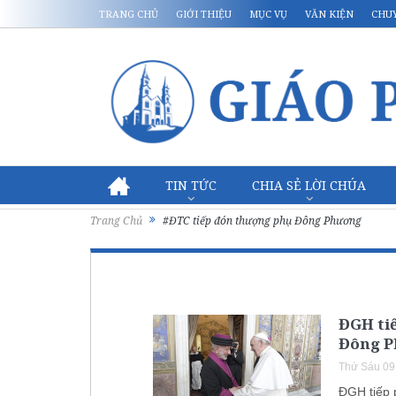
TRANG CHỦ
GIỚI THIỆU
MỤC VỤ
VĂN KIỆN
CHU
TIN TỨC
CHIA SẺ LỜI CHÚA
Trang Chủ
#ĐTC tiếp đón thượng phụ Đông Phương
ĐGH ti
Đông 
Thứ Sáu 09
ĐGH tiếp 