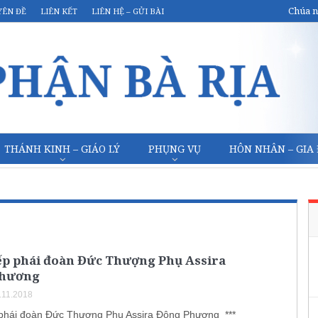
Chúa n
YÊN ĐỀ
LIÊN KẾT
LIÊN HỆ – GỬI BÀI
THÁNH KINH – GIÁO LÝ
PHỤNG VỤ
HÔN NHÂN – GIA
ếp phái đoàn Đức Thượng Phụ Assira
Phương
.11.2018
phái đoàn Đức Thượng Phụ Assira Đông Phương ***