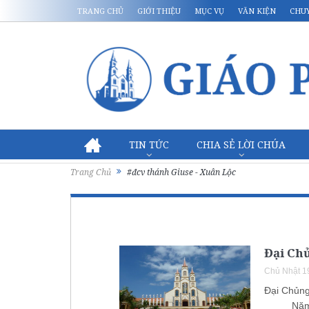
TRANG CHỦ
GIỚI THIỆU
MỤC VỤ
VĂN KIỆN
CHU
TIN TỨC
CHIA SẺ LỜI CHÚA
Trang Chủ
#đcv thánh Giuse - Xuân Lộc
Đại Ch
Chủ Nhật 1
Đại Chủng
Năm 1975