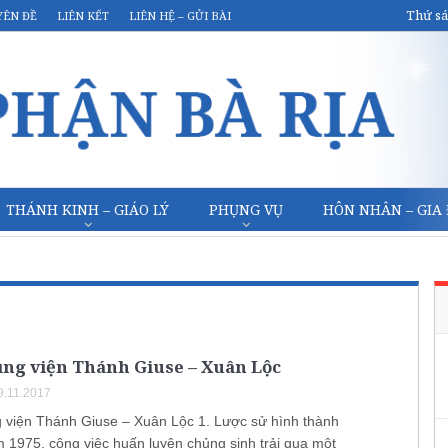
Thứ sá
YÊN ĐỀ
LIÊN KẾT
LIÊN HỆ – GỬI BÀI
THÁNH KINH – GIÁO LÝ
PHỤNG VỤ
HÔN NHÂN – GIA
ủng viện Thánh Giuse – Xuân Lộc
9.11.2017
 viện Thánh Giuse – Xuân Lộc 1. Lược sử hình thành
, công việc huấn luyện chủng sinh trải qua một