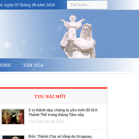
u, ngày 07 tháng 08 năm 2026
 ĐÌNH
VĂN HÓA
TIN/ BÀI MỚI
5 vị thánh dạy chúng ta yêu mến Bí tích
Thánh Thể trong tháng Tám này
Thứ Năm 06.08.2026
Đức Thánh Cha sẽ tông du Uruguay,