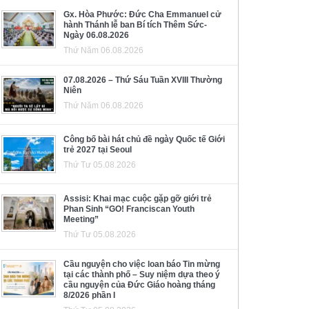
Gx. Hòa Phước: Đức Cha Emmanuel cử
hành Thánh lễ ban Bí tích Thêm Sức-
Ngày 06.08.2026
Thứ Năm 06.08.2026
07.08.2026 – Thứ Sáu Tuần XVIII Thường
Niên
Thứ Năm 06.08.2026
Công bố bài hát chủ đề ngày Quốc tế Giới
trẻ 2027 tại Seoul
Thứ Tư 05.08.2026
Assisi: Khai mạc cuộc gặp gỡ giới trẻ
Phan Sinh “GO! Franciscan Youth
Meeting”
Thứ Tư 05.08.2026
Cầu nguyện cho việc loan báo Tin mừng
tại các thành phố – Suy niệm dựa theo ý
cầu nguyện của Đức Giáo hoàng tháng
8/2026 phần I