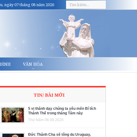
u, ngày 07 tháng 08 năm 2026
 ĐÌNH
VĂN HÓA
TIN/ BÀI MỚI
5 vị thánh dạy chúng ta yêu mến Bí tích
Thánh Thể trong tháng Tám này
Thứ Năm 06.08.2026
Đức Thánh Cha sẽ tông du Uruguay,