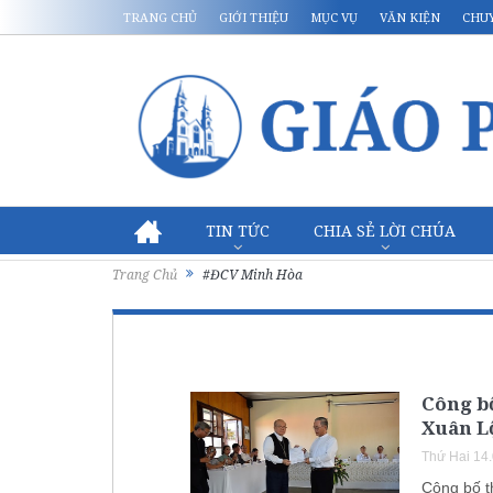
TRANG CHỦ
GIỚI THIỆU
MỤC VỤ
VĂN KIỆN
CHU
TIN TỨC
CHIA SẺ LỜI CHÚA
Trang Chủ
#ĐCV Minh Hòa
Công bố
Xuân Lộ
Thứ Hai 14
Công bố t