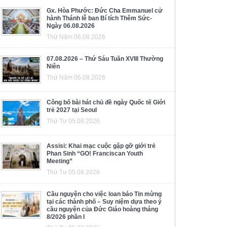
Gx. Hòa Phước: Đức Cha Emmanuel cử
hành Thánh lễ ban Bí tích Thêm Sức-
Ngày 06.08.2026
Thứ Năm 06.08.2026
07.08.2026 – Thứ Sáu Tuần XVIII Thường
Niên
Thứ Năm 06.08.2026
Công bố bài hát chủ đề ngày Quốc tế Giới
trẻ 2027 tại Seoul
Thứ Tư 05.08.2026
Assisi: Khai mạc cuộc gặp gỡ giới trẻ
Phan Sinh “GO! Franciscan Youth
Meeting”
Thứ Tư 05.08.2026
Cầu nguyện cho việc loan báo Tin mừng
tại các thành phố – Suy niệm dựa theo ý
cầu nguyện của Đức Giáo hoàng tháng
8/2026 phần I