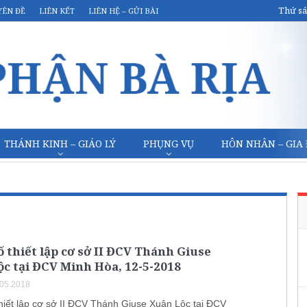
Thứ sá
YÊN ĐỀ
LIÊN KẾT
LIÊN HỆ – GỬI BÀI
THÁNH KINH – GIÁO LÝ
PHỤNG VỤ
HÔN NHÂN – GIA
 thiết lập cơ sở II ĐCV Thánh Giuse
c tại ĐCV Minh Hòa, 12-5-2018
.05.2018
hiết lập cơ sở II ĐCV Thánh Giuse Xuân Lộc tại ĐCV