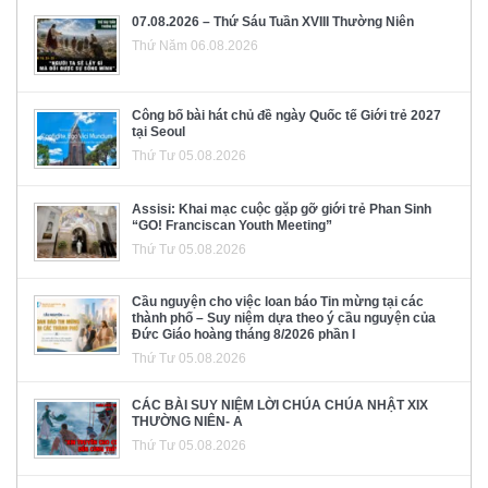
07.08.2026 – Thứ Sáu Tuần XVIII Thường Niên
Thứ Năm 06.08.2026
Công bố bài hát chủ đề ngày Quốc tế Giới trẻ 2027
tại Seoul
Thứ Tư 05.08.2026
Assisi: Khai mạc cuộc gặp gỡ giới trẻ Phan Sinh
“GO! Franciscan Youth Meeting”
Thứ Tư 05.08.2026
Cầu nguyện cho việc loan báo Tin mừng tại các
thành phố – Suy niệm dựa theo ý cầu nguyện của
Đức Giáo hoàng tháng 8/2026 phần I
Thứ Tư 05.08.2026
CÁC BÀI SUY NIỆM LỜI CHÚA CHÚA NHẬT XIX
THƯỜNG NIÊN- A
Thứ Tư 05.08.2026