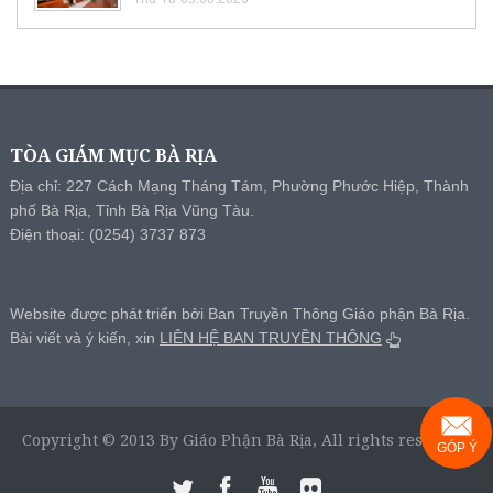
TÒA GIÁM MỤC BÀ RỊA
Địa chỉ: 227 Cách Mạng Tháng Tám, Phường Phước Hiệp, Thành
phố Bà Rịa, Tỉnh Bà Rịa Vũng Tàu.
Điện thoại: (0254) 3737 873
Website được phát triển bởi Ban Truyền Thông Giáo phận Bà Rịa.
Bài viết và ý kiến, xin
LIÊN HỆ BAN TRUYỀN THÔNG
Copyright © 2013 By Giáo Phận Bà Rịa, All rights reserved.
GÓP Ý