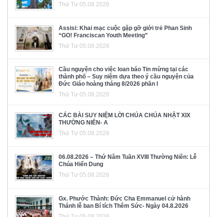
Thứ Tư 05.08.2026
Assisi: Khai mạc cuộc gặp gỡ giới trẻ Phan Sinh
“GO! Franciscan Youth Meeting”
Thứ Tư 05.08.2026
Cầu nguyện cho việc loan báo Tin mừng tại các
thành phố – Suy niệm dựa theo ý cầu nguyện của
Đức Giáo hoàng tháng 8/2026 phần I
Thứ Tư 05.08.2026
CÁC BÀI SUY NIỆM LỜI CHÚA CHÚA NHẬT XIX
THƯỜNG NIÊN- A
Thứ Tư 05.08.2026
06.08.2026 – Thứ Năm Tuần XVIII Thường Niên: Lễ
Chúa Hiển Dung
Thứ Tư 05.08.2026
Gx. Phước Thành: Đức Cha Emmanuel cử hành
Thánh lễ ban Bí tích Thêm Sức- Ngày 04.8.2026
Thứ Tư 05.08.2026