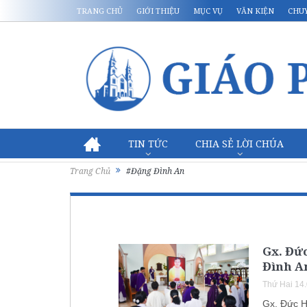
TRANG CHỦ
GIỚI THIỆU
MỤC VỤ
VĂN KIỆN
CHU
TIN TỨC
CHIA SẺ LỜI CHÚA
Trang Chủ
#Đặng Đình An
Gx. Đức
Đình A
Thứ Hai 14
Gx. Đức H