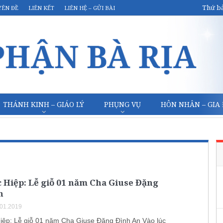
Thứ bả
YÊN ĐỀ
LIÊN KẾT
LIÊN HỆ – GỬI BÀI
THÁNH KINH – GIÁO LÝ
PHỤNG VỤ
HÔN NHÂN – GIA
 Hiệp: Lễ giỗ 01 năm Cha Giuse Đặng
n
.01.2019
iệp: Lễ giỗ 01 năm Cha Giuse Đặng Đình An Vào lúc