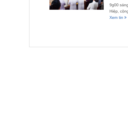
9g00 sáng
Hiệp, cộn
Xem tin