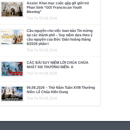
Assisi: Khai mạc cuộc gặp gỡ giới trẻ
Phan Sinh “GO! Franciscan Youth
Meeting”
Thứ Tư 05.08.2026
Cầu nguyện cho việc loan báo Tin mừng
tại các thành phố – Suy niệm dựa theo ý
cầu nguyện của Đức Giáo hoàng tháng
8/2026 phần I
Thứ Tư 05.08.2026
CÁC BÀI SUY NIỆM LỜI CHÚA CHÚA
NHẬT XIX THƯỜNG NIÊN- A
Thứ Tư 05.08.2026
06.08.2026 – Thứ Năm Tuần XVIII Thường
Niên: Lễ Chúa Hiển Dung
Thứ Tư 05.08.2026