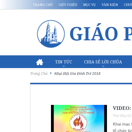
TRANG CHỦ
GIỚI THIỆU
MỤC VỤ
VĂN KIỆN
CHU
TIN TỨC
CHIA SẺ LỜI CHÚA
Trang Chủ
#Đại Hội Gia Đình Trẻ 2018
VIDEO: 
Thứ Bảy 02
Khai mạc 
tổ chức t