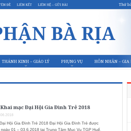
Thứ bả
YÊN ĐỀ
LIÊN KẾT
LIÊN HỆ – GỬI BÀI
THÁNH KINH – GIÁO LÝ
PHỤNG VỤ
HÔN NHÂN – GIA
Khai mạc Đại Hội Gia Đình Trẻ 2018
.06.2018
Đại Hội Gia Đình Trẻ 2018 Đại Hội Gia Đình Trẻ được
ừ ngày 01 – 03.6.2018 tại Trung Tâm Mục Vụ TGP Huế,