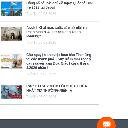
Công bố bài hát chủ đề ngày Quốc tế Giới
trẻ 2027 tại Seoul
Thứ Tư 05.08.2026
Assisi: Khai mạc cuộc gặp gỡ giới trẻ
Phan Sinh “GO! Franciscan Youth
Meeting”
Thứ Tư 05.08.2026
Cầu nguyện cho việc loan báo Tin mừng
tại các thành phố – Suy niệm dựa theo ý
cầu nguyện của Đức Giáo hoàng tháng
8/2026 phần I
Thứ Tư 05.08.2026
CÁC BÀI SUY NIỆM LỜI CHÚA CHÚA
NHẬT XIX THƯỜNG NIÊN- A
Thứ Tư 05.08.2026