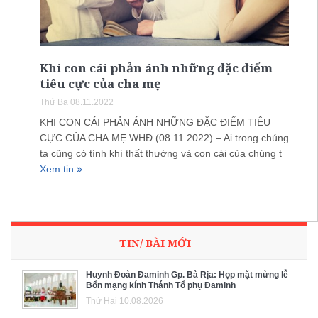
Khi con cái phản ánh những đặc điểm
tiêu cực của cha mẹ
Thứ Ba 08.11.2022
KHI CON CÁI PHẢN ÁNH NHỮNG ĐẶC ĐIỂM TIÊU
CỰC CỦA CHA MẸ WHĐ (08.11.2022) – Ai trong chúng
ta cũng có tính khí thất thường và con cái của chúng t
Xem tin
TIN/ BÀI MỚI
Huynh Đoàn Đaminh Gp. Bà Rịa: Họp mặt mừng lễ
Bổn mạng kính Thánh Tổ phụ Đaminh
Thứ Hai 10.08.2026