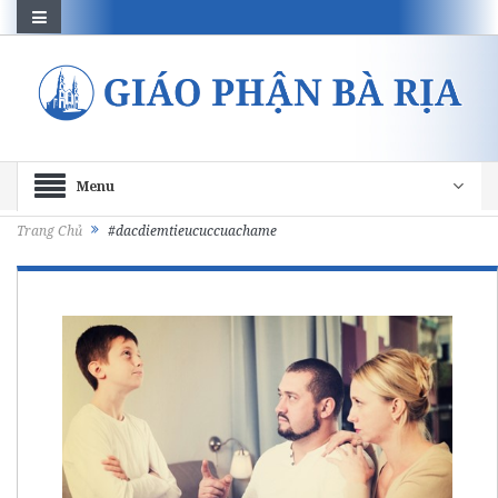
Menu
Trang Chủ
#dacdiemtieucuccuachame